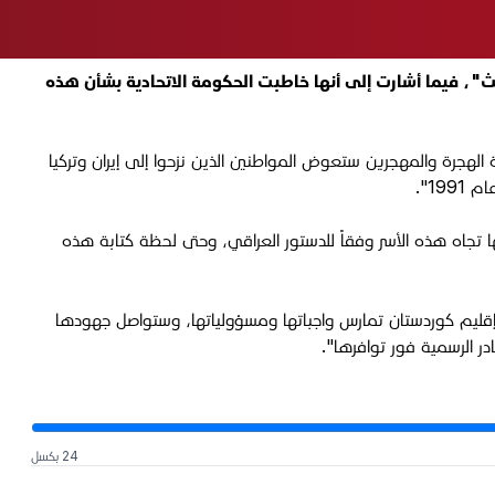
ين بعد النزوح بسبب "سياسات البعث"، فيما أشارت إلى أنها خاطبت الحكومة الاتحادية بشأن هذه
 الهجرة والمهجرين ستعوض المواطنين الذين نزحوا إلى إيران وتركيا
ا تجاه هذه الأسر وفقاً للدستور العراقي، وحتى لحظة كتابة هذه
ة إقليم كوردستان تمارس واجباتها ومسؤولياتها، وستواصل جهودها
 الرسمية فور توافرها".
24 بكسل