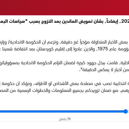
أصدرت وزارة داخلية إقليم كوردستان، الأربعاء 29 تشرين الأول 2025، إيضاحاً، بشأن تعويض العائد
 الأخبار المتداولة مؤخراً غير دقيقة، وتزعم أن الحكومة الاتحادية/ وزارة
اضة شعبنا عام 1991".
اخلية، قامت ببذل جهود كبيرة لضمان التزام الحكومة الاتحادية بمسؤولياته
 من أخبار لا يعكس الحقيقة".
ي دعاية انتخابية تصب في مصلحة بعض الأشخاص أو الأطراف، ونؤكد أن حكوم
ارهم، مع ضمان تزويدكم بجميع المعلومات والخطوات الرسمية من المصادر
16 بكسل