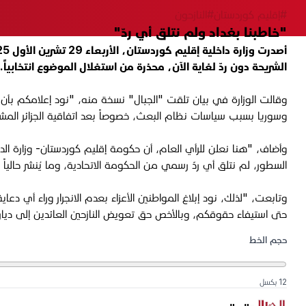
#إقليم كوردستان
#النازحون
"خاطبنا بغداد ولم نتلق أي ردّ"
الشريحة دون ردّ لغاية الآن، محذرة من استغلال الموضوع انتخابياً.
وقالت الوزارة في بيان تلقت "الجبال" نسخة منه، "نود إعلامكم بأن بعض
وسوريا بسبب سياسات نظام البعث، خصوصاً بعد اتفاقية الجزائر المشؤومة عام 1975، والذين عادوا إلى إقليم كوردستان بعد انتف
وأضاف، "هنا نعلن للرأي العام، أن حكومة إقليم كوردستان- وزارة الد
السطور، لم نتلق أي ردّ رسمي من الحكومة الاتحادية، وما يُنشر حالياً
وتابعت، "لذلك، نود إبلاغ المواطنين الأعزاء بعدم الانجرار وراء أ
حتى استيفاء حقوقكم، وبالأخص حق تعويض النازحين العائدين إلى دي
حجم الخط
12 بكسل