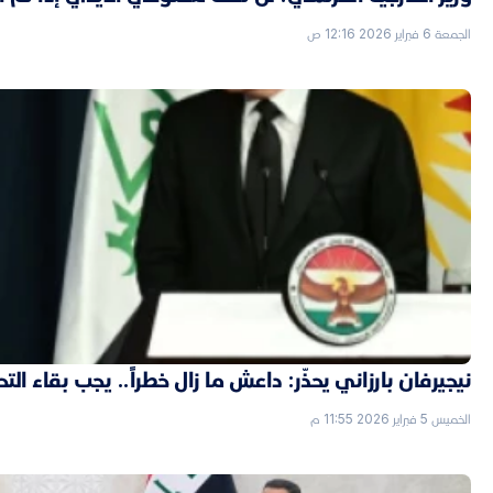
الجمعة 6 فبراير 2026 12:16 ص
نيجيرفان بارزاني يحذّر: داعش ما زال خطراً.. يجب بقاء الت
الخميس 5 فبراير 2026 11:55 م