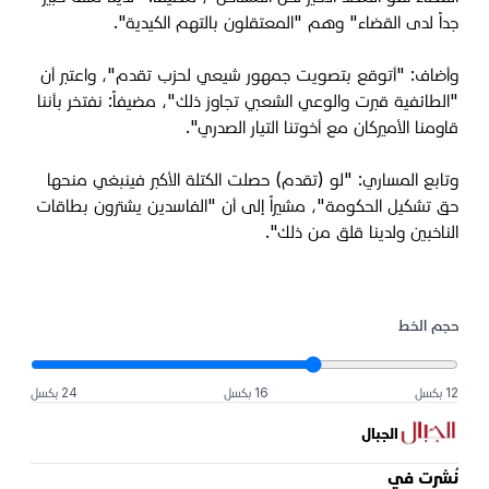
جداً لدى القضاء" وهم "المعتقلون بالتهم الكيدية".
وأضاف: "أتوقع بتصويت جمهور شيعي لحزب تقدم"، واعتبر أن
"الطائفية قبرت والوعي الشعبي تجاوز ذلك"، مضيفاً: نفتخر بأننا
قاومنا الأميركان مع أخوتنا التيار الصدري".
وتابع المساري: "لو (تقدم) حصلت الكتلة الأكبر فينبغي منحها
حق تشكيل الحكومة"، مشيراً إلى أن "الفاسدين يشترون بطاقات
الناخبين ولدينا قلق من ذلك".
حجم الخط
12 بكسل
16 بكسل
24 بكسل
الجبال
نُشرت في