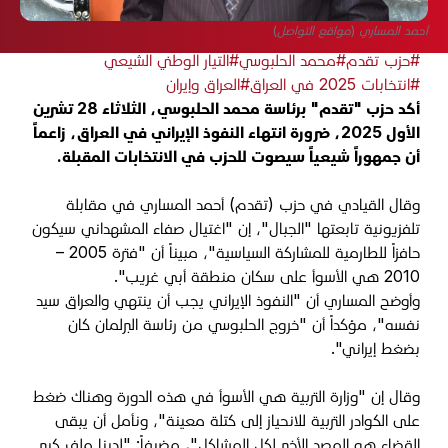
أحمد المساري (مواقع التواصل)
#حزب تقدم
#محمد الحلبوسي
#التيار الوطني الشيعي
#انتخابات 2025 في العراق
#العراق وإيران
أكد حزب "تقدم" برئاسة محمد الحلبوسي، الثلاثاء 28 تشرين
الأول 2025، ضرورة انتهاء النفوذ الإيراني في العراق، زاعماً
أن جمهوراً شيعياً سيصوت للحزب في الانتخابات المقبلة.
وقال القيادي في حزب (تقدم) أحمد المساري في مقابلة
تلفزيونية تابعتها "الجبال"، إن "اغتيال صفاء المشهداني سيكون
حافزاً للطارمية للمشاركة السياسية"، مبيناً أن "فترة 2005 –
2010 هي الأسوأ على سكان منطقة أبي غريب".
وأوضح المساري أن "النفوذ الإيراني يجب أن ينتهي والعراق سيد
نفسه"، مؤكداً أن "خروج الحلبوسي من رئاسة البرلمان كان
بضغط إيراني".
وقال إن "وزارة التربية هي الأسوأ في هذه الدورة وهناك ضغط
على الكوادر التربية للانحياز إلى كتلة معينة"، ونأمل أن يبقى
القضاء هو المصد الأخير لكل المشاكل"، مضيفاً: "لدينا ملف كبير