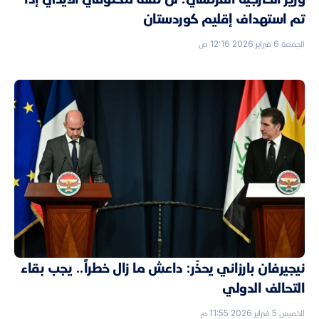
تم استهداف إقليم كوردستان
الجمعة 6 فبراير 2026 12:16 ص
نيجيرفان بارزاني يحذّر: داعش ما زال خطراً.. يجب بقاء
التحالف الدولي
الخميس 5 فبراير 2026 11:55 م