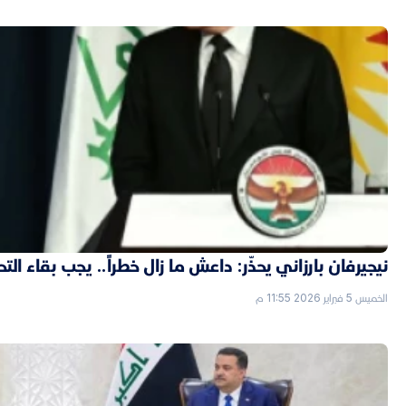
نيجيرفان بارزاني يحذّر: داعش ما زال خطراً.. يجب بقاء الت
الخميس 5 فبراير 2026 11:55 م