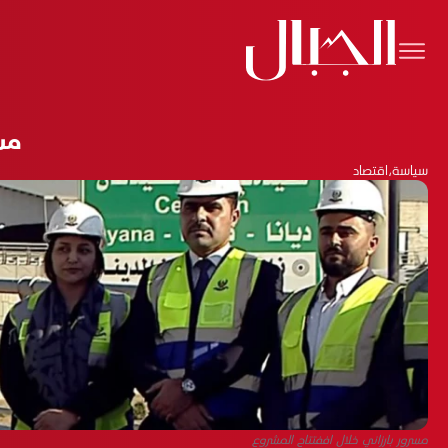
مسر
سياسة
،
اقتصاد
مسرور بارزاني خلال اففتتاح المشروع