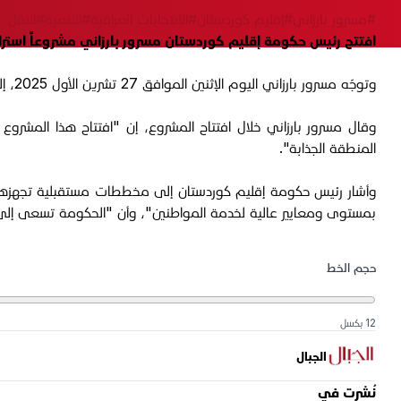
#مسرور بارزاني
#إقليم كوردستان
#الانتخابات العراقية
#التنمية
#النقل
افتتح رئيس حكومة إقليم كوردستان مسرور بارزاني مشروعاً استرات
وتوجّه مسرور بارزاني اليوم الإثنين الموافق 27 تشرين الأول 2025، إلى منطقة سوران لافتتاح جسر "مدخل سوران" الجديد والاطلاع على سير العمل في مشروعين آخرين.
وقال مسرور بارزاني خلال افتتاح المشروع، إن "افتتاح هذا المشرو
المنطقة الجذابة".
وأشار رئيس حكومة إقليم كوردستان إلى مخططات مستقبلية تجهزها ال
بمستوى ومعايير عالية لخدمة المواطنين"، وأن "الحكومة تسعى إلى 
حجم الخط
12 بكسل
الجبال
نُشرت في