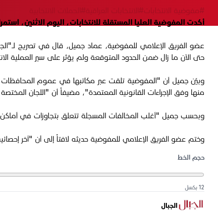
#مفوضية الانتخابات
#الانتخابات العراقية
#الحملات الانتخابية
أكدت المفوضية العليا المستقلة للانتخابات، اليوم الاثنين، استم
عضو الفريق الإعلامي للمفوضية، عماد جميل، قال في تصريح لـ"الجبا
حتى الآن ما زال ضمن الحدود المتوقعة ولم يؤثر على سير العملية الانتخ
وبيّن جميل أن "المفوضية تلقت عبر مكاتبها في عموم المحافظات عش
منها وفق الإجراءات القانونية المعتمدة"، مضيفاً أن "اللجان المختص
وبحسب جميل "أغلب المخالفات المسجلة تتعلق بتجاوزات في أماكن تعلي
وختم عضو الفريق الإعلامي للمفوضية حديثه لافتاً إلى أن "آخر إحصائية تشير إلى أن المخالفات المسجلة تجاوزت (540) مخالفة لغ
حجم الخط
12 بكسل
الجبال