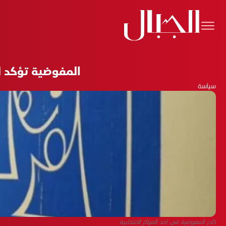
المفوضية تؤكد لـ"الج
سياسة
كادر المفوضية في احد المراكز الانتخابية