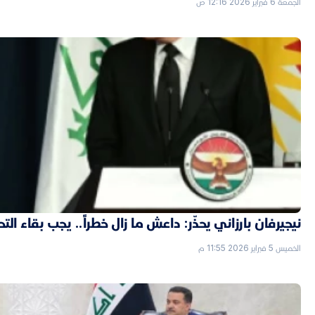
الجمعة 6 فبراير 2026 12:16 ص
نيجيرفان بارزاني يحذّر: داعش ما زال خطراً.. يجب بقاء الت
الخميس 5 فبراير 2026 11:55 م