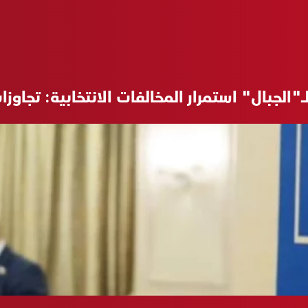
بال" استمرار المخالفات الانتخابية: تجاوزات 540 حتى ال