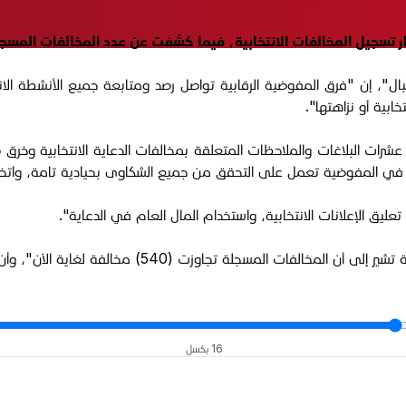
رار تسجيل المخالفات الانتخابية، فيما كشفت عن عدد المخالفات المسجل
ل"، إن "فرق المفوضية الرقابية تواصل رصد ومتابعة جميع الأنشطة الان
ابية أو نزاهتها".
رات البلاغات والملاحظات المتعلقة بمخالفات الدعاية الانتخابية وخرق 
ة في المفوضية تعمل على التحقق من جميع الشكاوى بحيادية تامة، واتخاذ 
ق الإعلانات الانتخابية، واستخدام المال العام في الدعاية".
اية الآن"، وأن "المفوضية سجلت (62) مخالفة قبل انطلاق الدعائية الانتخابية".
16 بكسل