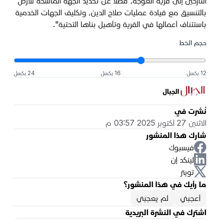
النازحين إلى قرية العوجة، فضلاً عن تحديد الجهة الماسكة للأرض
بالتنسيق مع قيادة عمليات صلاح الدين، وتكليف الجهات الخدمية
باستئناف أعمالها في القرية وتأهيل بناها التحتية".
حجم الخط
12 بكسل
16 بكسل
24 بكسل
الجبال
نُشرت في
الاثنين 27 أكتوبر 2025 03:57 م
شارك هذا المنشور
فيسبوك
لينكد إن
تويتر
ما رأيك في هذا المنشور؟
أعجبني
لم يعجبني
اشترك في النشرة البريدية