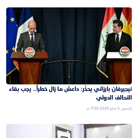
نيجيرفان بارزاني يحذّر: داعش ما زال خطراً.. يجب بقاء
التحالف الدولي
الخميس 5 فبراير 2026 11:55 م