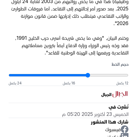
وظيفية) هذا في ما يخص رواتبهم من 2003 لغاية 24 أيلول
2025، بعد صدور أمر إحالتهم إلى التقاعد، أما فروقات الطوارئ
والراتب التقاعدي فيتطلب ذلك إدراجها ضمن قانون موازنة
2026".
وختم البيان، "وفي ما يخص شريحة أسرى حرب الخليج 1991،
فقد وجّه رئيس الوزراء وزارة الدفاع أيضاً بترويج معاملاتهم
التقاعدية ورفعها إلى الهيئة الوطنية للقاعد".
حجم الخط
12 بكسل
16 بكسل
24 بكسل
الجبال
نُشرت في
الخميس 23 أكتوبر 2025 05:20 م
شارك هذا المنشور
فيسبوك
لينكد إن