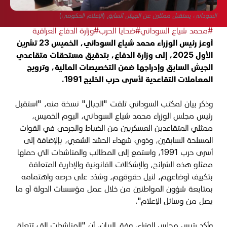
السوداني يستقبل ممثلين عن الجيش السابق (الإعلام الحكومي)
#محمد شياع السوداني
#ضحايا الحرب
#وزارة الدفاع العراقية
أوعز رئيس الوزراء محمد شياع السوداني، الخميس 23 تشرين
الأول 2025، إلى وزارة الدفاع،
بتدقيق مستحقات متقاعدي
الجيش السابق وإدراجها ضمن التخصيصات المالية، وترويج
المعاملات التقاعدية لأسرى حرب الخليج 1991.
وذكر بيان لمكتب السوداني تلقت "الجبال" نسخة منه، "استقبل
رئيس مجلس الوزراء محمد شياع السوداني، اليوم الخميس،
ممثلي المتقاعدين العسكريين من الضباط والجرحى في القوات
المسلحة السابقين، وذوي شهداء الحشد الشعبي، بإلإضافة إلى
أسرى حرب 1991، واستمع إلى المطالب والمناشدات التي حملها
ممثلو هذه الشرائح، والإشكالات القانونية والإدارية المتعلقة
بتكييف أوضاعهم، لنيل حقوقهم، وشدّد على حرصه واهتمامه
بمتابعة شؤون المواطنين من خلال عمل مؤسسات الدولة أو ما
يصل من وسائل الإعلام".
وأكد رئيس مجلس الوزراء، وفق البيان، أن "المناشدات التي تتعلق