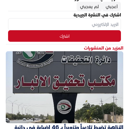
أعجبني
لم يعجبني
اشترك في النشرة البريدية
اشترك
المزيد من المنشورات
النزاهة تضبط تلاعباً وتزويراً بـ 46 إضبارة في دائرة