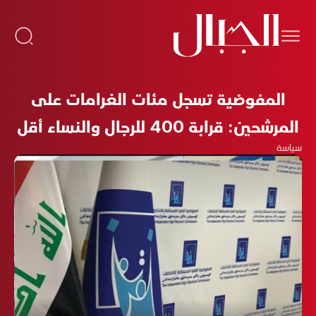
المفوضية تسجل مئات الغرامات على
المرشحين: قرابة 400 للرجال والنساء أقل
سياسة