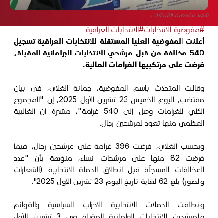
شعار مفوضية الانتخابات
#مفوضية الانتخابات
#الانتخابات العراقية
أعلنت المفوضية العليا المستقلة للانتخابات العراقية تسجيل
540 مخالفة من قبل مرشحي الانتخابات البرلمانية المقبلة،
فرضت على مرتكبيها الغرامات المالية.
وقالت المتحدّث باسم المفوضية، جمانة الغلاي، في بيان
مقتضب، اليوم الخميس 23 تشرين الأول 2025، إن "المجموع
الكلي للغرامات وصل إلى 540 غرامة"، مشيرة أن الغالبية
العظمى منها تعود لمرشحين رجال.
وبحسب الغلاي، فرضت 396 غرامة على مرشحين رجال، فيما
فرضت 82 منها على مرشحات نساء، منوّهة بأن "عدد
المخالفات المسجلّة قبل انطلاق الحملة الانتخابية (الشعارات
والصور) بلغ 62 لغاية تاريخ اليوم 23 تشرين الأول 2025".
وانطلقت الحملات الانتخابية للأحزاب السياسية والقوائم
والمرشحين للانتخابات البرلمانية المقبلة في 3 تشرين الأول