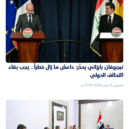
نيجيرفان بارزاني يحذّر: داعش ما زال خطراً.. يجب بقاء
التحالف الدولي
الخميس 5 فبراير 2026 11:55 م