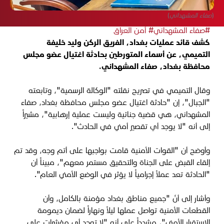
(صفاء المشهداني)
#صفاء المشهداني
# أمن العراق
كشف قائد عمليات بغداد، الفريق الركن وليد خليفة
التميمي، عن أسماء المتورطين بحادثة اغتيال عضو مجلس
محافظة بغداد، صفاء المشهداني.
وقال التميمي في تصريح نقلته "الوكالة الرسمية"، وتابعته
"الجبال"، إن "حادثة اغتيال عضو مجلس محافظة بغداد، صفاء
المشهداني، هي قضية جنائية وليست عملية إرهابية"، مشيراً
إلى أنه "لا يوجد أي تقصير أمني في الحادث".
وأوضح أن "القوات الأمنية قامت بواجبها على أتم وجه، وقد تم
إلقاء القبض على الجناة والتحقيق مستمر معهم"، مبيناً أن
"الحادثة تعد عملاً إجرامياً لا يؤثر في الوضع الأمني العام".
وأشار إلى أنّ "جميع مناطق بغداد مؤمنة بالكامل، وأن
القطعات الأمنية تواصل عملها ليلاً ونهاراً لضمان ديمومة
الاستقرار الأمني"، مشدداً على أنه "لا توجد أي مؤشرات على