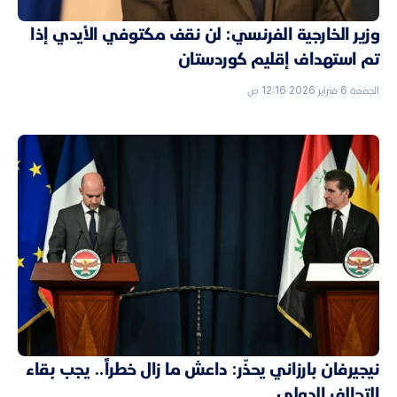
وزير الخارجية الفرنسي: لن نقف مكتوفي الأيدي إذا
تم استهداف إقليم كوردستان
الجمعة 6 فبراير 2026 12:16 ص
نيجيرفان بارزاني يحذّر: داعش ما زال خطراً.. يجب بقاء
التحالف الدولي