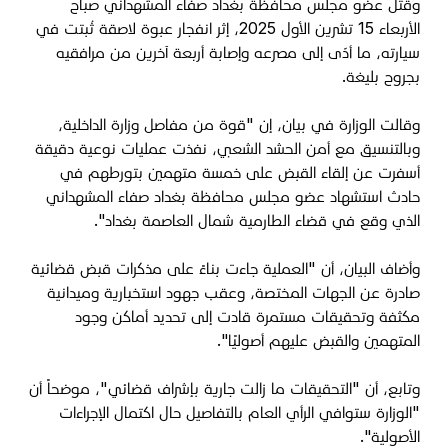
وقُتل عضو مجلس محافظة بغداد صفاء المشهداني صباح
الأربعاء 15 تشرين الأول 2025، إثر انفجار عبوة لاصقة ثُبتت في
سيارته، ما أدّى إلى مصرعه وإصابة أربعة آخرين من مرافقيه
بجروح بليغة.
وقالت الوزارة في بيان، إن "قوة من مفاصل وزارة الداخلية،
وبالتنسيق مع أمن الحشد الشعبي، نفذت عمليات نوعية دقيقة
أسفرت عن إلقاء القبض على خمسة متهمين بتورطهم في
حادث استشهاد عضو مجلس محافظة بغداد صفاء المشهداني
الذي وقع في قضاء الطارمية شمال العاصمة بغداد".
وأضاف البيان، أن "العملية جاءت بناءً على مذكرات قبض قضائية
صادرة عن الجهات المختصة، وعقب جهود استخبارية وميدانية
مكثفة وتحقيقات مستمرة قادت إلى تحديد أماكن وجود
المتهمين والقبض عليهم أصوليًا".
وتابع، أن "التحقيقات ما زالت جارية بإشراف قضائي"، موضحاً أن
"الوزارة ستوافي الرأي العام بالتفاصيل حال اكتمال الإجراءات
الأصولية".