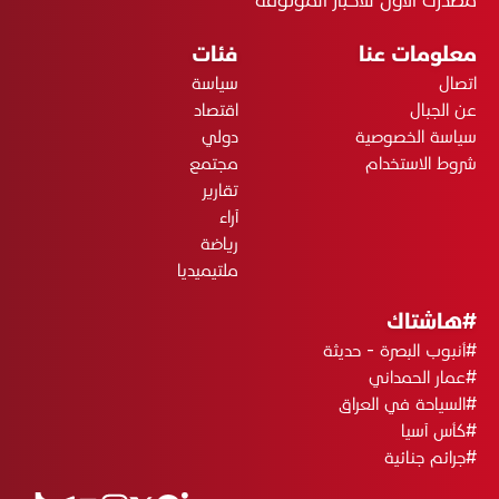
معلومات عنا
فئات
اتصال
سياسة
عن الجبال
اقتصاد
سياسة الخصوصية
دولي
شروط الاستخدام
مجتمع
تقارير
آراء
رياضة
ملتيميديا
#هاشتاك
#أنبوب البصرة - حديثة
#عمار الحمداني
#السياحة في العراق
#كأس آسيا
#جرائم جنائية