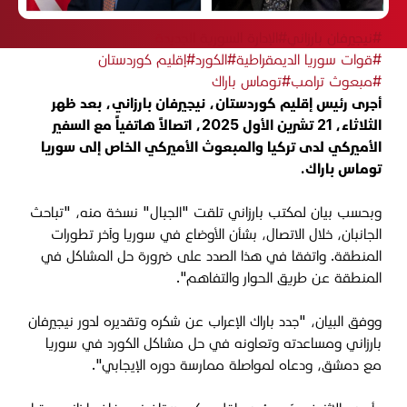
#نيجيرفان بارزاني
#الإدارة السورية الجديدة
#قوات سوريا الديمقراطية
#الكورد
#إقليم كوردستان
#مبعوث ترامب
#توماس باراك
أجرى رئيس إقليم كوردستان، نيجيرفان بارزاني، بعد ظهر
الثلاثاء، 21 تشرين الأول 2025، اتصالاً هاتفياً مع السفير
الأميركي لدى تركيا والمبعوث الأميركي الخاص إلى سوريا
توماس باراك.
وبحسب بيان لمكتب بارزاني تلقت "الجبال" نسخة منه، "تباحث
الجانبان، خلال الاتصال، بشأن الأوضاع في سوريا وآخر تطورات
المنطقة. واتفقا في هذا الصدد على ضرورة حل المشاكل في
المنطقة عن طريق الحوار والتفاهم".
ووفق البيان، "جدد باراك الإعراب عن شكره وتقديره لدور نيجيرفان
بارزاني ومساعدته وتعاونه في حل مشاكل الكورد في سوريا
مع دمشق، ودعاه لمواصلة ممارسة دوره الإيجابي".