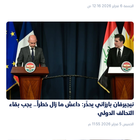
الجمعة 6 فبراير 2026 12:16 ص
نيجيرفان بارزاني يحذّر: داعش ما زال خطراً.. يجب بقاء
التحالف الدولي
الخميس 5 فبراير 2026 11:55 م