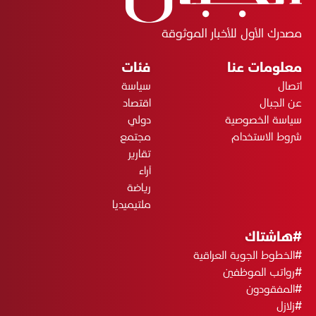
مصدرك الأول للأخبار الموثوقة
معلومات عنا
فئات
اتصال
سياسة
عن الجبال
اقتصاد
سياسة الخصوصية
دولي
شروط الاستخدام
مجتمع
تقارير
آراء
رياضة
ملتيميديا
#هاشتاك
#الخطوط الجوية العراقية
#رواتب الموظفين
#المفقودون
#زلازل