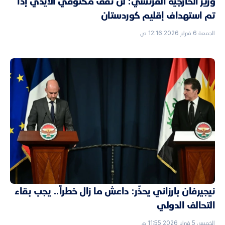
وزير الخارجية الفرنسي: لن نقف مكتوفي الأيدي إذا
تم استهداف إقليم كوردستان
الجمعة 6 فبراير 2026 12:16 ص
نيجيرفان بارزاني يحذّر: داعش ما زال خطراً.. يجب بقاء
التحالف الدولي
الخميس 5 فبراير 2026 11:55 م