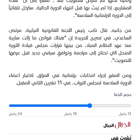
وثانية لكنّها لم تُعرض للتصويت بعد"، مشيراً إلى أن "هذه
المشاريع، إذا لم يُبتّ بها قبل انتهاء الدورة الحالية، ستُرحّل تلقائيّاً
إلى الدورة البرلمانية السادسة".
من جانبه، قال نائب رئيس اللجنة القانونية النيابية، مرتضى
الساعدي، في تصريح للجريدة إن "هناك قوانين ما زالت سارية
منذ عهد النظام المباد، من بينها قرارات مجلس قيادة الثورة
المنحل التي تحتاج إلى مراجعة وتوافقٍ سياسي جديد قبل عرضها
للتصويت".
ومن المقرر إجراء انتخابات برلمانية في العراق، لاختيار أعضاء
الدورة السادسة لمجلس النواب، في 11 تشرين الثاني المقبل.
حجم الخط
12 بكسل
16 بكسل
24 بكسل
الجبال
نُشرت في