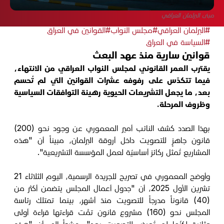
مبنى البرلمان العراقي
#البرلمان العراقي
#مجلس النواب
#القوانين في العراق
#السياسة في العراق
قوانين سارية منذ عهد البعث
يقترب العمر القانوني لمجلس النواب العراقي من الانتهاء،
فيما تتكدّس على رفوفه عشرات القوانين التي لم تُحسم
بعد، ما يجعل التشريعات الحيوية رهينة التوافقات السياسية
وظروف المرحلة.
بهذا الصدد كشف النائب أمير المعموري عن وجود نحو (200)
قانون جاهزٍ للتصويت داخل أروقة البرلمان، مبيناً أن "هذه
المشاريع تُمثل ركائز أساسيّة لعمل المؤسسة التشريعية".
وأوضح المعموري في تصريح للجريدة الرسمية، اليوم الثلاثاء 21
تشرين الأول 2025، أن "جدول أعمال المجلس يتضمن أكثر من
(40) قانوناً مدرجاً للتصويت منذ أشهر، بينما تمتلك رئاسة
المجلس نحو (160) مشروع قانون تمَّت قراءتها قراءة أولى