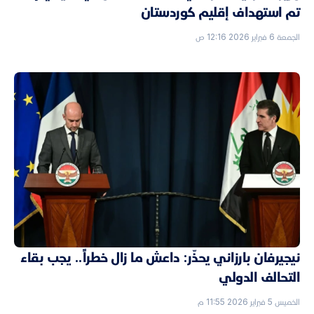
تم استهداف إقليم كوردستان
الجمعة 6 فبراير 2026 12:16 ص
نيجيرفان بارزاني يحذّر: داعش ما زال خطراً.. يجب بقاء
التحالف الدولي
الخميس 5 فبراير 2026 11:55 م