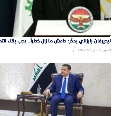
نيجيرفان بارزاني يحذّر: داعش ما زال خطراً.. يجب بقاء الت
الخميس 5 فبراير 2026 11:55 م