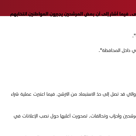
وشراء لبطاقات الناخبين في محافظة ديالى، فيما أشار إلى أن بعض المرشحين يجبرون المواطنين انتخابهم
.
سي داخل المحافظة".
لتي قد تصل إلى حدّ الاستبعاد من الترشح، فيما اعتبرت عملية شراء
لحملة الانتخابية، نحو 400 خرق دعائي من مرشحين وأحزاب وتحالفات، تمحورت أغلبها حول نصب الإعلانات في