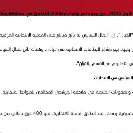
حزب تقدم
تحدث غازي الجبوري، المرشح للانتخابات القادمة، الأحد 19 تشرين الأول 2025، عن وجود بيع 
ل"، إن "المال السياسي له تأثير مباشر على العملية الانتخابية العراقية"
جود بيع وشراء للبطاقات الانتخابية في ديالى، وهناك تأثير للمال السيا
انتخابهم عبر القسم بالقرآن".
لسياسي في الانتخابات
العقوبات المتبعة في ملاحقة المرشحين المخالفين للضوابط الانتخابية، وا
المفوضية رصدت، منذ انطلاق ا