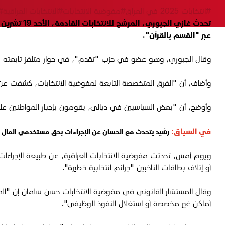
#انتخابات 2025 في العراق
#مفوضية الانتخابات
#الانتخابات العراقية
#
عبر "القسم بالقرآن".
وقال الجبوري، وهو عضو في حزب "تقدم"، في حوار متلفز تابعته "الجبا
وأضاف، أن "الفرق المتخصصة التابعة لمفوضية الانتخابات، كشفت عن و
وأوضح، أن "بعض السياسيين في ديالى، يقومون بإجبار المواطنين على 
في السياق:
رشيد يتحدث مع الحسان عن الإجراءات بحق مستخدمي المال ا
ويوم أمس، تحدثت مفوضية الانتخابات العراقية، عن طبيعة الإجراءات و
أو إتلاف بطاقات الناخبين "جرائم انتخابية خطيرة".
وقال المستشار القانوني في مفوضية الانتخابات حسن سلمان إن "
أماكن غير مخصصة أو استغلال النفوذ الوظيفي".