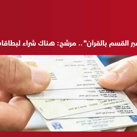
عبر القسم بالقرآن".. مرشح: هناك شراء لبطاقا