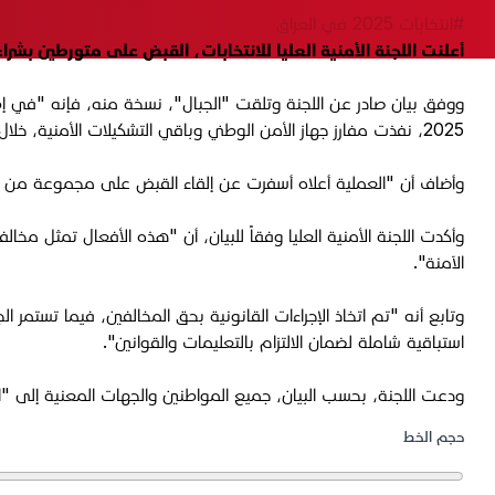
#انتخابات 2025 في العراق
أعلنت اللجنة الأمنية العليا للانتخابات، القبض على متورطين بشرا
ووفق بيان صادر عن اللجنة وتلقت "الجبال"، نسخة منه، فإنه "في إطار ا
2025، نفذت مفارز جهاز الأمن الوطني وباقي التشكيلات الأمنية، خلال الأيام الماضية، عمليات متابعة ميدانية مكثفة".
وأضاف أن "العملية أعلاه أسفرت عن إلقاء القبض على مجموعة من الأش
وأكدت اللجنة الأمنية العليا وفقاً للبيان، أن "هذه الأفعال تمثل مخ
الآمنة".
وتابع أنه "تم اتخاذ الإجراءات القانونية بحق المخالفين، فيما تستم
استباقية شاملة لضمان الالتزام بالتعليمات والقوانين".
ودعت اللجنة، بحسب البيان، جميع المواطنين والجهات المعنية إلى "احتر
حجم الخط