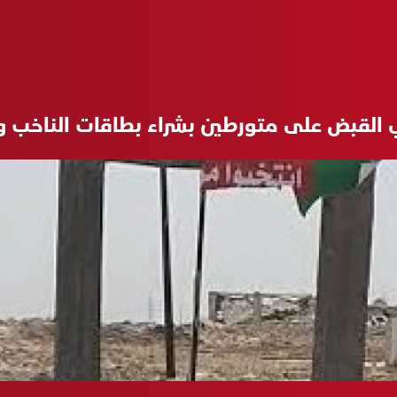
ي القبض على متورطين بشراء بطاقات الناخب و