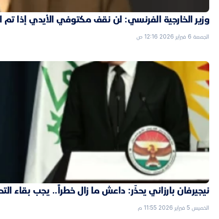
وزير الخارجية الفرنسي: لن نقف مكتوفي الأيدي إذا تم
الجمعة 6 فبراير 2026 12:16 ص
نيجيرفان بارزاني يحذّر: داعش ما زال خطراً.. يجب بقاء الت
الخميس 5 فبراير 2026 11:55 م