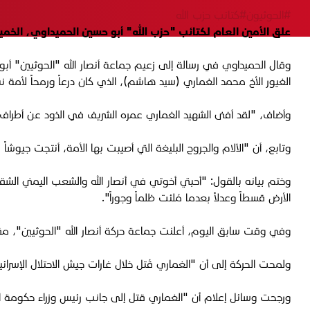
#الحوثيون
#كتائب حزب الله
علق الأمين العام لكتائب "حزب الله" أبو حسين الحميداوي، الخميس 16 تشرين الأول 2025، على مقتل رئيس هيئة أركان "الحوثيين" محمد عبد الكريم ا
وقال الحميداوي في رسالة إلى زعيم جماعة أنصار الله "الحوثيين" أبو ج
الغيور الأخ محمد الغماري (سيد هاشم)، الذي كان درعاً ورمحاً لأمة ن
وأضاف، "لقد أفنى الشهيد الغماري عمره الشريف في الذود عن أطراف ال
وتابع، أن "الآلام والجروح البليغة التي أصيبت بها الأمة، أنتجت جيوشاً
وختم بيانه بالقول: "أحبتي أخوتي في أنصار الله والشعب اليمني الش
الأرض قسطاً وعدلاً بعدما مُلئت ظلماً وجوراً".
وفي وقت سابق اليوم، أعلنت جماعة حركة أنصار الله "الحوثيين"، مق
ولمحت الحركة إلى أن "الغماري قُتل خلال غارات جيش الاحتلال الإسرائي
ورجحت وسائل إعلام أن "الغماري قتل إلى جانب رئيس وزراء حكومة الحوثيين أحمد غالب الرهوي في