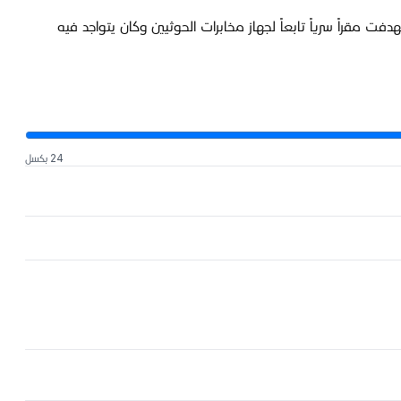
ك إصابته في الغارة التي استهدفت مقراً سرياً تابعاً لجهاز مخابرات الحوثيين وكان يتواجد فيه
24 بكسل