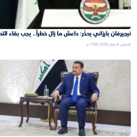
نيجيرفان بارزاني يحذّر: داعش ما زال خطراً.. يجب بقاء الت
الخميس 5 فبراير 2026 11:55 م