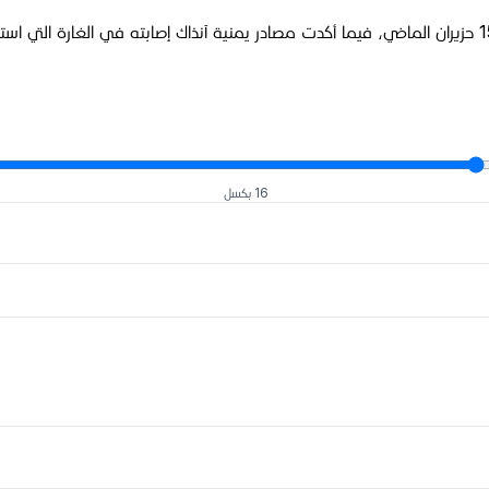
وسبق وكان الغماري هدفاً لضربة من قبل الجيش "الإسرائيلي" في 15 حزيران الماضي، فيما أكدت مصادر يمنية آنذا
16 بكسل