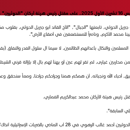
لغماري.
بريل الحوثي، تابعتها "الجبال"، "الأخ القائد أبو جبريل الحوثي، بقلوب م
بينا محمد الأكرم، وناصراً للمستضعفين في أصقاع الأرض".
مسلمين والنكال بأعدائهم الظالمين، لا سيما آل سلول الغدر والنفاق (بقي
 من محاربين غيارى، لم تقر لهم عين أو يهنأ لهم بال إلا بإزالة قرني الشيط
قيق، أحباء الله ونجبائه، أن همكم همنا وجراحكم جراحنا، ومعاً سنحقق و
تل رئيس هيئة الأركان محمد عبدالكريم الغماري.
لي السابقة".
 28 آب الماضي بالضربات الإسرائيلية آنذاك".