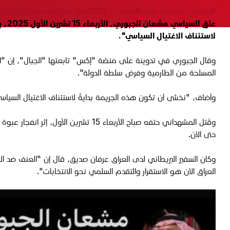
#مجلس محافظة بغداد
#انتخابات 2025 في العراق
#مشعان الجبوري
علق
لاستئناف الاغتيال السياسي".
وقال الجبوري في تدوينة على منصّة "إكس" تابعتها "الجبال"، إن "ا
المسلحة من الطارمية وفرض سلطة الدولة".
وأضاف، "نخشى أن تكون هذه الجريمة بدايةً لاستئناف الاغتيال السيا
وقُتل المشهداني حتفه صباح الأربعاء
حتى الآن.
وكان السفير البريطاني لدى العراق عرفان صديق، قال إ
ن "العنف ضد الم
العراق الآن هو الاستقرار والتقدم السلمي نحو الانتخابات".