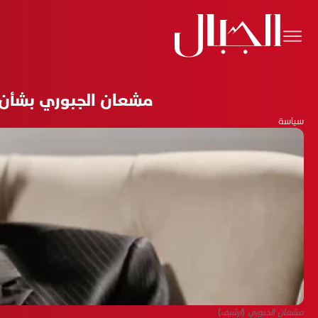
مشعان الجبوري بشأن ح
سياسة
مشعان الجبوري (أرشيف)