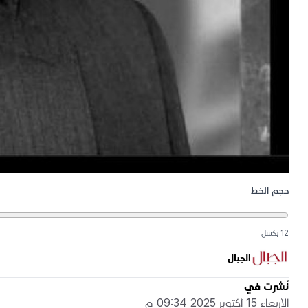
حجم الخط
12 بكسل
الجبال
نُشرت في
الأربعاء 15 أكتوبر 2025 09:34 م