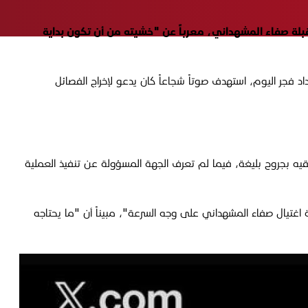
اد المرشح للانتخابات المقبلة صفاء المشهداني، معرباً عن "خشيته من أن تكون بداية
جر اليوم، استهدف صوتاً شجاعاً كان يدعو لإخراج الفصائل
عة آخرين من مرافقيه بجروح بليغة، فيما لم تعرف الجهة المسؤولة عن تنفيذ العملية
 اغتيال صفاء المشهداني على وجه السرعة"، مبيناً
أن "ما يحتاجه