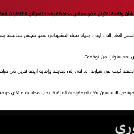
#الاغتيال
 السياسي مشعان الجبوري، الأربعاء 15 تشرين الأول 2025، بشأن واقعة اغتيال عضو مجلس محافظة بغد
لعمل الغادر الذي أودى بحياة صفاء المشهداني عضو مجلس محافظة بغداد ف
سي بعد سنواتٍ من توقفه".
 15 تشرين الأول، إثر انفجار عبوة لاصقة ثُبتت في سيارته، ما أدّى إلى مصرعه وإصابة أرب
رشحين السياسيين يضرّ بالديمقراطية العراقية. يجب محاسبة مرتكبي جريمة