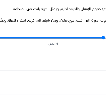
 حقوق الإنسان والديمقراطية، ويمثّل تجربةً رائدة في المنطقة.
العراق إلى إقليم كوردستان، ومن شرقه إلى غربه، ليبقى العراق وطنًا حرًّ
16 بكسل