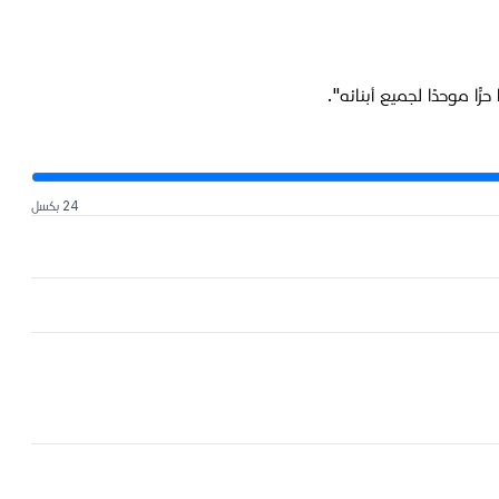
ا موحدًا لجميع أبنائه".
24 بكسل