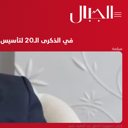
في الذكرى الـ20 لتأسيس الدستور.. رئيس الجمهورية يدعو البرلمان لإقرار قانون المحكمة الاتحادية
سياسة
رئيس جمهورية العراق عبد اللطيف رشيد