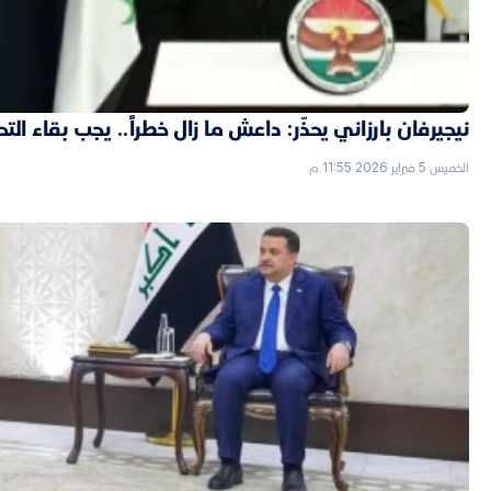
نيجيرفان بارزاني يحذّر: داعش ما زال خطراً.. يجب بقاء الت
الخميس 5 فبراير 2026 11:55 م