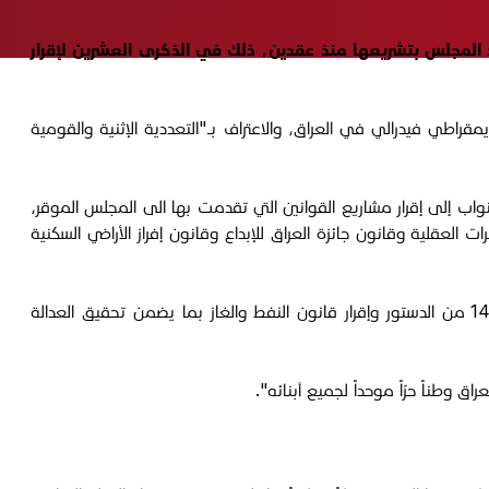
د المجلس بتشريعها منذ عقدين، ذلك في الذكرى العشرين لإقرار
رى العشرين لإقرار الدستور العراقي الفاعل سنة 2005، والذي أقر بإنشاء نظام ديمقراطي فيدرالي في العراق، والاعتراف بـ"التعددية الإثنية والقومية
اب إلى إقرار مشاريع القوانين التي تقدمت بها الى المجلس الموقر،
 العقلية وقانون جائزة العراق للإبداع وقانون إفراز الأراضي السكنية
ودعا "القوى السياسية والسلطات التشريعية والتنفيذية إلى العمل على تسريع استكمال التشريعات الواردة في الدستور وتطبيق المادة 140 من الدستور وإقرار قانون النفط والغاز بما يضمن تحقيق العدالة
وطناً حرّاً موحداً لجميع أبنائه".