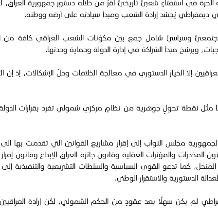
ن الأول عام 2005، قال شعبنا كلمته الحرة في استفتاءٍ شعبيٍّ تاريخيٍّ أقرّ من خلاله دستور
 ديمقراطي يُجسّد إرادة الشعب ومبدأ سيادته على أرضه ووطنه.
مجتمعيٍّ وسياسيٍّ شامل جمع بين مكوّنات الشعب العراقي كافة من الع
ات، ويرسّخ مبدأ الشراكة في إدارة الدولة وحماية وحدتها.
اقيين إلا الخيار الدستوري في معالجة الخلافات وحلّ الإشكالات، إذ إن ال
 مثّل نقطة تحولٍ جوهرية من نظامٍ مركزي شمولي تفرد بقرارات الدولة
مهورية مجلس النواب إلى إقرار مشاريع القوانين التي تقدمت بها الى ال
ن المخدرات والمؤثرات العقلية وقانون جائزة العراق للإبداع وقانون إفراز
 المنحل، كما تدعو القوى السياسية والسلطات التشريعية والتنفيذية إل
مقراطيٍ لم يكن سهلًا بعد عقودٍ من الحكم الشمولي، لكن إرادة العراقي