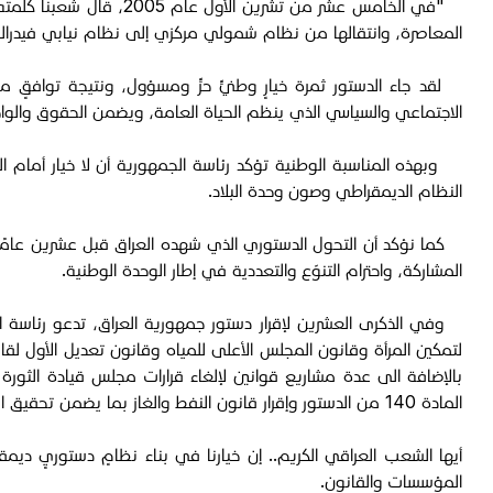
"في الخامس عشر من تشري
المعاصرة، وانتقالها من نظام شمولي مركزي إلى نظام نيابي فيدرالي
لقد جاء الدستور ثمرة خيارٍ وطنيٍّ حرٍّ ومسؤول، ونتيجة توافقٍ 
الاجتماعي والسياسي الذي ينظم الحياة العامة، ويضمن الحقوق والواجب
وبهذه المناسبة الوطنية تؤكد رئاسة الجمهورية أن لا خيار أمام العر
النظام الديمقراطي وصون وحدة البلاد.
كما نؤكد أن التحول الدستوري الذي شهده العراق قبل عشرين عامًا
المشاركة، واحترام التنوّع والتعددية في إطار الوحدة الوطنية.
وفي الذكرى العشرين لإقرار دستور جمهورية العراق، تدعو رئاسة الج
لتمكين المرأة وقانون المجلس الأعلى للمياه وقانون تعديل الأول لقانو
بالإضافة الى عدة مشاريع قوانين لإلغاء قرارات مجلس قيادة الثورة
المادة 140 من الدستور وإقرار قانون النفط والغاز بما يضمن تحقيق العدالة الدستورية والاستقرار الوطني.
أيها الشعب العراقي الكريم.. إن خيارنا في بناء نظامٍ دستوريٍ دي
المؤسسات والقانون.