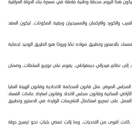
 جمهورية العراق، ليكون هذا اليوم محطةً وطنيةً فاصلة في مسيرة بناء الدولة العراقية
رب والكورد والتركمان والمسيحيين وبقية المكوّنات، ليكون العقد
تمسك بالدستور وتطبيق مواده نصًّا وروحًا هو الطريق الوحيد لحماية
، إلى نظامٍ فيدرالي ديمقراطي، يقوم على توزيع السلطات، وضمان
مجلس الموقر، مثل قانون المحكمة الاتحادية وقانون الهيئة العليا
 الأراضي السكنية وقانون مجلس الاتحاد وقانون استرداد عائدات الفساد
ى العمل على تسريع استكمال التشريعات الواردة في الدستور وتطبيق
ين كانت أقوى من التحديات، وما زالت تمضي بثباتٍ نحو ترسيخ دولة