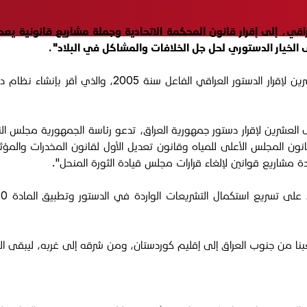
قي، إلى إقرار قانون المحكمة الاتحادية وجملة مشاريع قانونية يع
ويصادف اليوم الأربعاء الموافق 15 تشرين الأول 2025، الذك
العشرين لإقرار دستور جمهورية العراق، تدعو رئاسة الجمهورية مجلس النو
نون المجلس الأعلى للمياه وقانون تعديل الأول لقانون المخدرات والمؤثرات
ة مشاريع قوانين لإلغاء قرارات مجلس قيادة الثورة المنحل".
ا من جنوب العراق إلى إقليم كوردستان، ومن شرقه إلى غربه، ليبقى العراق 