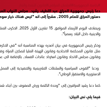
#رئاسة الجمهورية
#البرلمان العراقي
#قانون النفط والغاز
دعا رئيس جمهورية العراق عبد اللطيف رشيد، مجلس النواب العرا
دستور العراق للعام 2005، مشيراً إلى أنه "ليس هناك خيار سوى الخيار الدستوري لحل جل الخلافات والمشاكل في البلاد".
والدينية داخل البلاد رسمياً".
وذكر رئيس الجمهورية في بيان أصدره بهذه المناسبة أنه "في الذكرى 
مثل قانون المحكمة الاتحادية وقانون الهيئة العليا لتمكين المرأة وقا
وقانون مجلس الاتحاد وقانون استرداد عائدات الفساد، بالإضافة الى عد
الدستورية والاستقرار الوطني".
كما دعا رشيد العراقيين إلى "وحدة الكلمة ورصّ الصفوف بين أبناء شعبن
فيما يلي نص البيان: