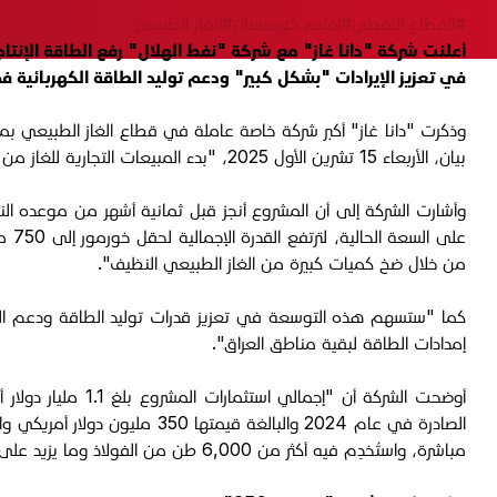
#القطاع النفطي
#إقليم كوردستان
#الغاز الطبيعي
في تعزيز الإيرادات "بشكل كبير" ودعم توليد الطاقة الكهربائية ف
وذكرت "دانا غاز" أكبر شركة خاصة عاملة في قطاع الغاز الطبيعي 
بيان، الأربعاء 15 تشرين الأول 2025، "بدء المبيعات التجارية للغاز من مشروع التوسعة (خورمور 250) في منشأة خورمور بإقليم كوردستان".
على
من خلال ضخ كميات كبيرة من الغاز الطبيعي النظيف".
كما "ستسهم هذه التوسعة في تعزيز قدرات توليد الطاقة ودعم النمو
إمدادات الطاقة لبقية مناطق العراق".
مباشرة، واستُخدِم فيه أكثر من 6,000 طن من الفولاذ وما يزيد على 6.2 مليون ساعة عمل، ما يجعله أحد أضخم مشاريع البنية التحتية التي تم تنفيذها من قبل القطاع الخاص في العراق خلال السنوات الأخيرة".