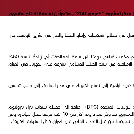
أعلنت شركة "دانا غاز" مع شركة "نفط الهلال" رفع الطاقة الإنتاجية لحقل "خورمور" في إقليم كوردستان بنسبة خمسين بالمئة، وإنجاز مبكر لمشروع "خورمور 250"، مشيراً أن توسعة الإنتاج ستسهم
عمل في قطاع استكشاف وإنتاج النفط والغاز في الشرق الأوسط، في
وأشارت الشركة إلى أن المشروع أنجز قبل ثمانية أشهر من موعده النهائي المحدد في الجدول الزمني المعدّل، و"سيضيف نحو 250 مليون قدم مكعب قياسي يوميًا إلى سعة المعالجة"، أي زيادةً بنسبة 50%
 الشركة "ستُسهم هذه الطاقة الإضافية في تلبية الطلب المتنامي بسرعة على الكهرباء في العراق
) الرامية إلى توفير الكهرباء على مدار الساعة، إلى جانب تحسين
أوضحت الشركة أن "إجمالي استثمارات المشروع بلغ 1.1 مليار دولار أميركي، بدعم تمويلي من بنك الشارقة ومؤسسة تمويل التنمية التابعة للولايات المتحدة (DFC)، إضافة إلى حصيلة سندات بيرل بتروليوم
الصادرة في عام 2024 والبالغة قيمتها 350 مليون دولار أمريكي والمدرجة في أسواق السندات الإسكندنافية (Nordic ABM)"، مشيرة أن "المشروع قد وفّر عند ذروته أكثر من 10 آلاف فرصة عمل مباشرة وغير