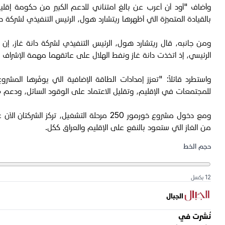
وأضاف "أود أن أعرب عن بالغ امتناني للدعم الكبير من حكومة إقلي
بالقيادة المتميزة التي أظهرها ريتشارد هول، الرئيس التنفيذي لشركة د
الرئيسي، إذ اتخذت دانة غاز ونفط الهلال على عاتقهما مهمة الإشراف ال
واستطرد قائلاً: "تعزز إمدادات الطاقة الإضافية التي يوفّرها المش
للمجتمعات في الإقليم، وتقليل الاعتماد على الوقود السائل، ودعم ط
ومع دخول مشروع خورمور 250 مرحلة التشغي
من الغاز التي ستعود بالنفع على الإقليم والعراق ككل.
حجم الخط
12 بكسل
الجبال
نُشرت في