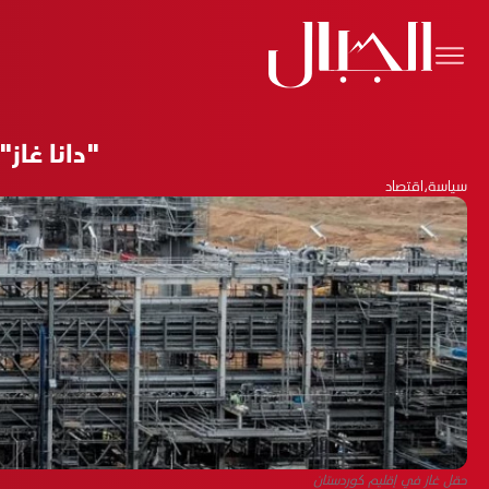
"دانا غاز"
سياسة
،
اقتصاد
حقل غاز في إقليم كوردستان