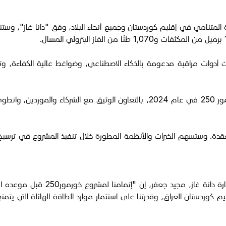
 أدوات مراقبة مدعومة بالذكاء الاصطناعي، وضواغط عالية الكفاءة، وتقني
وقد تولّت دانة غاز ونفط الهلال الإشراف التشغيلي على مشروع خورمور 250 في عام 24
عقدة. وستسهم الخبرات والأنظمة المطورة خلال تنفيذ المشروع في ترسيخ
وقال الرئيس التنفيذي لشركة نفط اله
يم كوردستان العراق، وقدرتنا على استثمار موارد الطاقة الهائلة التي يتمت