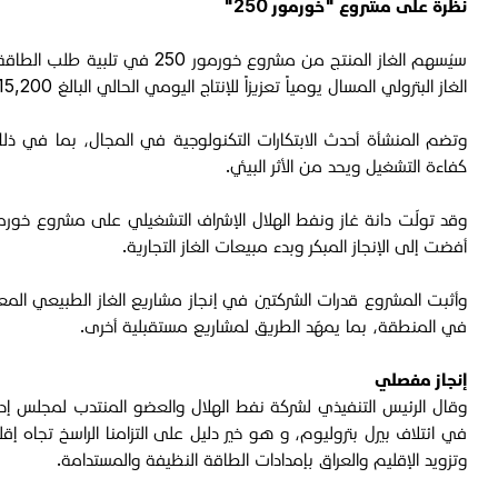
نظرة على مشروع "خورمور 250"
الغاز البترولي المسال يومياً تعزيزاً للإنتاج اليومي الحالي البالغ 15,200 برميل من المكثفات و1,070 طنًا من الغاز البترولي المسال.
وتضم المنشأة أحدث الابتكارات التكنولوجية في المجال، بما في ذلك
كفاءة التشغيل ويحد من الأثر البيئي.
أفضت إلى الإنجاز المبكر وبدء مبيعات الغاز التجارية.
وأثبت المشروع قدرات الشركتين في إنجاز مشاريع الغاز الطبيعي الم
في المنطقة، بما يمهّد الطريق لمشاريع مستقبلية أخرى.
إنجاز مفصلي
في ائتلاف بيرل بتروليوم، و هو خير دليل على التزامنا الراسخ تجاه إقل
وتزويد الإقليم والعراق بإمدادات الطاقة النظيفة والمستدامة.