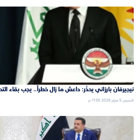
نيجيرفان بارزاني يحذّر: داعش ما زال خطراً.. يجب بقاء الت
الخميس 5 فبراير 2026 11:55 م