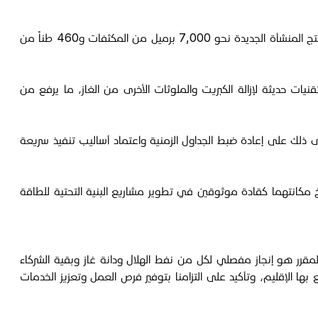
سيُسهم الغاز المنتج من مشروع خورمور 250 في تلبية طلب الطاقة المتنامي في إقليم كوردستان وجميع أنحاء البلاد، وفق "دانا غاز"، وستنتج المنشأة الجديدة نحو 7,000 برميل من المكثفات و460 طناً من
ات حديثة لإزالة الكبريت والملوثات الأخرى من الغاز، ما يرفع من
20، بالتعاون الوثيق مع الشركاء والموردين، وانطوى ذلك على إعادة ضبط الجداول الزمنية واعتماد أساليب تنفيذ سريعة
 مكانتهما كقادة موثوقين في تطوير مشاريع البنية التحتية للطاقة
لال والعضو المنتدب لمجلس إدارة دانة غاز، مجيد جعفر، إن "إتمامنا لمشروع خورمور250 قبل موعده المقرر هو إنجاز مفصلي لكل من نفط الهلال ودانة غاز وبقية الشركاء
ع بها الإقليم، وتأكيد على التزامنا بتوفير فرص العمل وتعزيز الخدمات