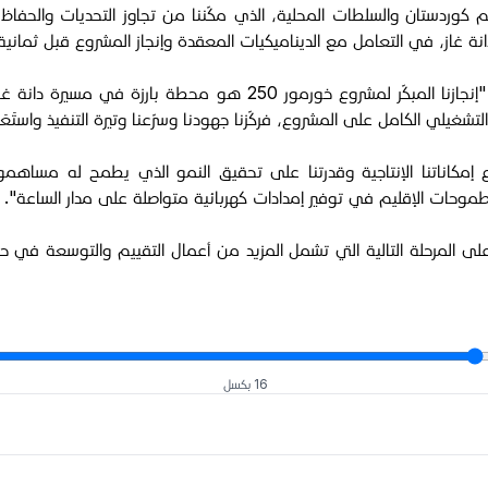
م كوردستان والسلطات المحلية، الذي مكّننا من تجاوز التحديات والحف
انة غاز، في التعامل مع الديناميكيات المعقدة وإنجاز المشروع قبل ثمانية
ومن جانبه، قال ريتشارد هول، الرئيس التنفيذي لشركة دانة غاز، إن "إنج
تشغيلي الكامل على المشروع، فركّزنا جهودنا وسرّعنا وتيرة التنفيذ واستَع
روع إمكاناتنا الإنتاجية وقدرتنا على تحقيق النمو الذي يطمح له مساهمون
موحات الإقليم في توفير إمدادات كهربائية متواصلة على مدار الساعة".
ل، تركز الشركتان الآن على المرحلة التالية التي تشمل المزيد من أعمال التقييم 
16 بكسل