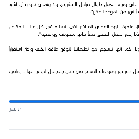
اظ على وتيرة العمل طوال مراحل المشروع. ولا يسعني سوى أن أشيد
 أشهر من الموعد المقرر".
ازنا المبكّر لمشروع خورمور 250 هو محطة بارزة في مسيرة دانة غاز، وثمرة النهج العملي المباشر الذي اتبعناه في ظل غياب المقاول
َدْنا زخم العمل، لنحقق معاً نتائج ملموسة وواقعية".
ا، كما أنها تنسجم مع تطلعاتنا لتوفير طاقة أنظف وأكثر استقراراً
والتوسعة في حقل خورمور ومواصلة التقدم في حقل جمجمال لتوفير موارد إضافية
24 بكسل