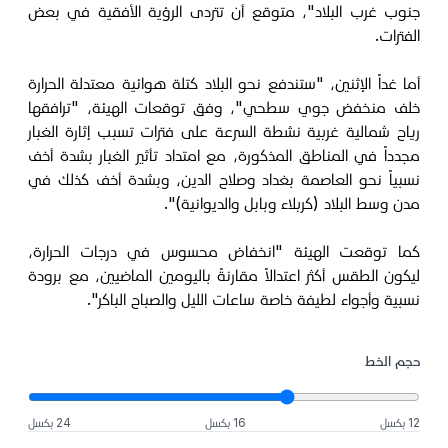
جنوب غرب البلاد"، متوقع أن تتردى الرؤية الأفقية في بعض
الفترات.
أما غداً الإثنين، "ستندفع نحو البلاد كتلة هوائية معتدلة الحرارة
خلف منخفض جوي سطحي"، وفق توقعات الهيئة، "ترافقها
رياح شمالية غربية نشطة السرعة على فترات تسبب إثارة الغبار
مجدداً في المناطق المذكورة، مع امتداد تأثير الغبار بشدة أخف
نسبياً نحو العاصمة بغداد وصلاح الدين، وبشدة أخف كذلك في
مدن وسط البلاد (كربلاء وبابل والديوانية)".
كما توقعت الهيئة "انخفاض محسوس في درجات الحرارة،
ليكون الطقس أكثر اعتدالاً مقارنةً باليومين الماضيين، مع برودة
نسبية وأجواء لطيفة خاصة ساعات الليل والصباح الباكر".
حجم الخط
12 بكسل
16 بكسل
24 بكسل