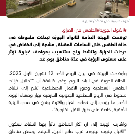
أجواء ضبابية في بغداد/ تعبيرية
#الأنواء الجوية
#الطقس في العراق
توقعت الهيئة العامة للأنواء الجويّة تبدلات ملحوظة في
حالة الطقس خلال الساعات المقبلة، مشيرة إلى انخفاض في
درجات الحرارة ونتشط رياح ستتسبب بعواصف غبارية تؤثر
على مستوى الرؤية في عدّة مناطق يوم غد.
وأوضحت الهيئة في بيان اليوم الأحد 12 تشرين الأول 2025،
الحالة الجوية في البلاد لليوم وغد، كاشفة أن "تحاليل خرائط
الطقس السطحية وصور الأقمار الاصطناعية تشير إلى نشاط
ملحوظ في الرياح السطحية الجنوبية الشرقية نهار ومساء اليوم
الأحد، ما يؤدي إلى تصاعد الغبار والأتربة وتدنٍ في مدى الرؤية
الأفقية، خاصة على طرق النقل الخارجية".
وأشارت الهيئة إلى أن أكثر المناطق تأثراً بهذا النشاط ستكون
"الأنبار، جنوب نينوى، غرب صلاح الدين، النجف، وبعض مناطق