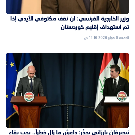
وزير الخارجية الفرنسي: لن نقف مكتوفي الأيدي إذا
تم استهداف إقليم كوردستان
الجمعة 6 فبراير 2026 12:16 ص
نيجيرفان بارزاني يحذّر: داعش ما زال خطراً.. يجب بقاء