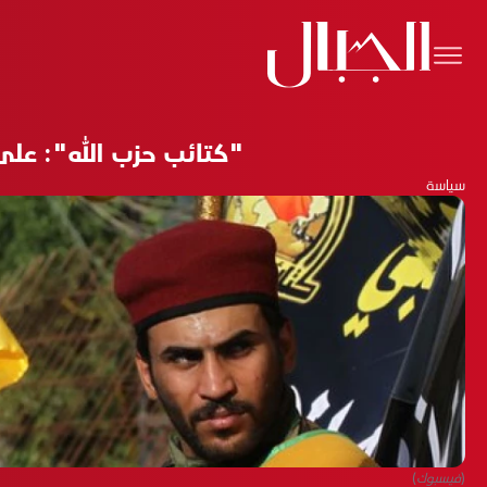
"كتائب حزب الله": على 
سياسة
(فيسبوك)