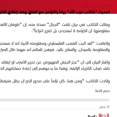
#كتائب حزب الله
أصدرت "كتائب حزب الله" بياناً بالتزامن مع اتفاق وقف إطلاق النا
وقالت الكتائب في بيان تلقت "الجبال" نسخة منه، إن "طوفان الأقصى
مقاومتها: أن الكرامة لا تُستجدى بل تُنتزع انتزاعاً".
وأضافت: "لقد أثبت الشعب الفلسطيني ومقاومته الأبية أنه لا مستحي
والمقاومة بالميدان، والسلاح باليد، فبرهن للعالم أنه مهما طال الصراع
وأشار البيان إلى أن "عجز الجيش الصهيوني عن تحرير الأسرى أو إيق
خلف ضباب الكبرياء الزائفة، وهذا ما يدعوهم إلى إعادة حساباتهم الخ
وأكدت الكتائب: "ومن هنا، كان لزاماً على محور الخير أن يظل متيقظاً،
حجم الخط
12 بكسل
الجبال