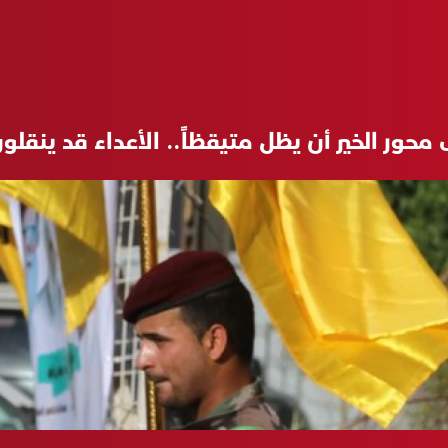
محور الخير أن يظل متيقظاً.. الأعداء قد ينقل