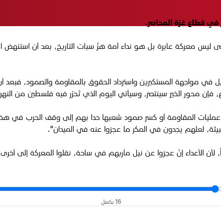
ر في قطاع غزة المحاصر.
 ليس معركة عابرة بل هو نداء أمة هزّ سبات التاريخ، بعد أن استنهض ال
ل في مواجهة المستكبرين واسترداد الحقوق بالمقاومة والصمود، فبعد أن ا
، فإن محور الخير سينتصر، وسيأتي اليوم الذي تُحرّر فيه فلسطين من النهر إ
اف عمليات المقاومة أو كسر صمود شعبها حدا بهم إلى وقف الحرب في هذه 
بيثة، لعلهم يجدون في المكر ما عجزوا عنه في الميدان".
 لأن الأعداء إنْ عجزوا عن نيل مآربهم في ساحة، نقلوا المعركة إلى أخرى،
16 بكسل