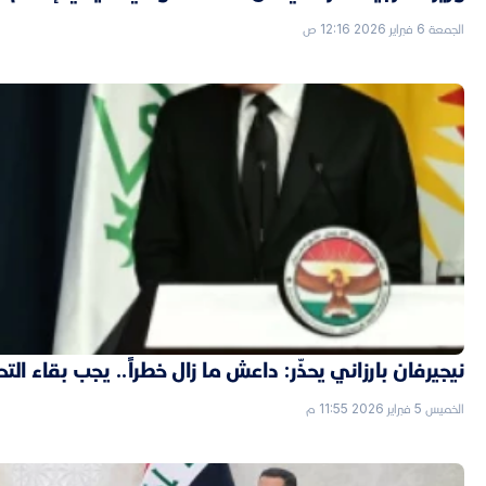
الجمعة 6 فبراير 2026 12:16 ص
نيجيرفان بارزاني يحذّر: داعش ما زال خطراً.. يجب بقاء الت
الخميس 5 فبراير 2026 11:55 م