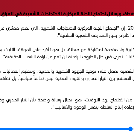
هداف ورسائل اجتماع اللجنة المركزية للاحتجاجات الشعبية في العراق.
وقال القيادي، في تصريح لمنصة "الجبال"، الثلاثاء 7 تشرين الأول 2025، إن "اجتماع اللجنة المركزية للاحت
الالتزام بخيار المعارضة الشعبية السلمية".
ية ولا مقدمة لمشاركة غير معلنة، بل هو تأكيد على الموقف الثابت بمقاط
نتخابات تجرى في ظل الظروف الراهنة لن تعبر عن إرادة الشعب الحقيقية".
ات الشعبية تعمل على توحيد الجهود الشعبية والمدنية، وتنظيم الفعاليات 
مستمر بين التيار الصدري والقوى المدنية ليس تحالفاً سياسياً، بل تفاه
هدف من الاجتماع بهذا التوقيت، هو إيصال رسالة واضحة بأن التيار الصدر
ادة إنتاج السلطة بنفس الوجوه والأساليب".