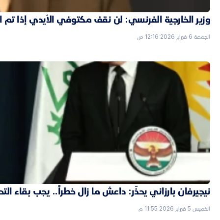
وزير الخارجية الفرنسي: لن نقف مكتوفي الأيدي إذا تم
الجمعة 6 فبراير 2026 12:16 ص
نيجيرفان بارزاني يحذّر: داعش ما زال خطراً.. يجب بقاء الت
الخميس 5 فبراير 2026 11:55 م