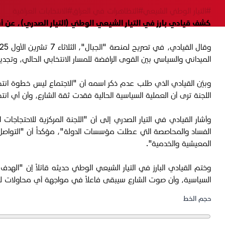
#التيار الوطني الشيعي
#التظاهرات في العراق
#الانتخابات العراقية
كشف قيادي بارز في التيار الشيعي الوطني (التيار الصدري)، عن أ
الميداني والسياسي بين القوى الرافضة للمسار الانتخابي الحالي، وتجديد 
وبيّن القيادي الذي طلب عدم ذكر اسمه أن "الاجتماع ليس خطوة انتخاب
اللجنة ترى أن العملية السياسية الحالية فقدت ثقة الشارع، وأن أي ا
وأشار القيادي في التيار الصدري إلى أن "اللجنة المركزية للاحتجاج
الفساد والمحاصصة التي عطلت مؤسسات الدولة"، مؤكداً أن "التواصل ال
المعيشية والخدمية".
وختم القيادي البارز في التيار الشيعي الوطني حديثه قائلاً إن "ال
السياسية، وأن صوت الشارع سيبقى فاعلاً في مواجهة أي محاولات لإع
حجم الخط