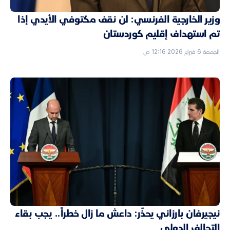
وزير الخارجية الفرنسي: لن نقف مكتوفي الأيدي إذا
تم استهداف إقليم كوردستان
الجمعة 6 فبراير 2026 12:16 ص
نيجيرفان بارزاني يحذّر: داعش ما زال خطراً.. يجب بقاء
التحالف الدولي