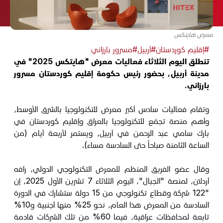
معرض هايتكس
#إقليم كوردستان
#أربيل
#مسرور بارزاني
تنطلق اليوم الثلاثاء فعاليات معرض "هايتكس 2025" في
مدينة أربيل، بحضور رئيس حكومة إقليم كوردستان مسرور
بارزاني.
وتقام فعاليات سادس أكبر معرض للتكنولوجيا بالشرق الأوسط،
وأهم منصة تجمّع للتكنولوجيا بالعراق وإقليم كوردستان في
بارك سامي عبد الرحمن في أربيل، ويستمر لأربعة أيام (من
الساعة الثامنة صباحاً حتى السادسة مساء).
وقال عضو الفريق المنظم للمعرض التكنولوجي الدولي، رافه
أردلان، لمنصة "الجبال"، اليوم الثلاثاء 7 تشرين الأول 2025، إن
"122 شركة وقطاع تكنولوجي من 15 دولة ستشارك في الدورة
السادسة من المعرض هذا العام، نحو 25% منها أجنبية و10%
تابعة لمحافظات عراقية، فيما 60% من تلك الشركات قادمة