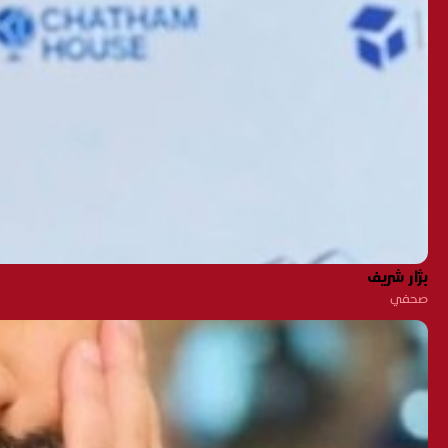
بژار شريف
صحفي