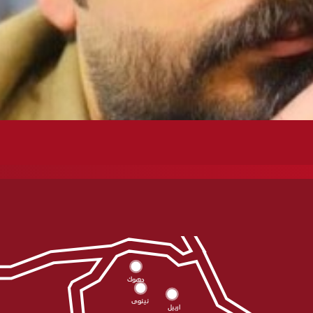
دهوك
نينوى
اربيل