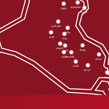
السليمانية
كركوك
الحلبجة
صلاح الدين
ديالى
الانبار
بغداد
الکربلاء
واسط
بابل
النجف
القادسية
ميسان
المثنى
ذي قار
بصرة