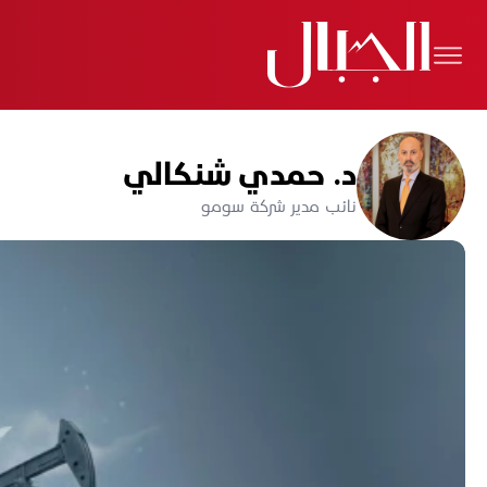
د. حمدي شنكالي
نائب مدير شركة سومو