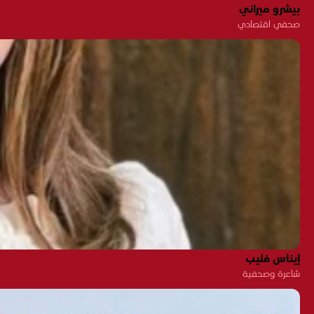
بيشرو ميراني
صحفي اقتصادي
إيناس فليب
شاعرة وصحفية