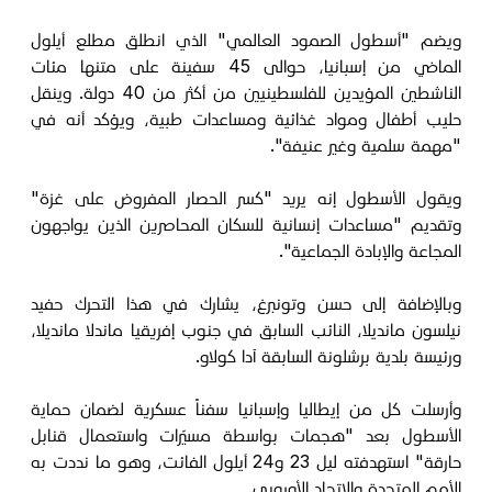
ويضم "أسطول الصمود العالمي" الذي انطلق مطلع أيلول
الماضي من إسبانيا، حوالى 45 سفينة على متنها مئات
الناشطين المؤيدين للفلسطينيين من أكثر من 40 دولة. وينقل
حليب أطفال ومواد غذائية ومساعدات طبية، ويؤكد أنه في
"مهمة سلمية وغير عنيفة".
ويقول الأسطول إنه يريد "كسر الحصار المفروض على غزة"
وتقديم "مساعدات إنسانية للسكان المحاصرين الذين يواجهون
المجاعة والإبادة الجماعية".
وبالإضافة إلى حسن وتونبرغ، يشارك في هذا التحرك حفيد
نيلسون مانديلا، النائب السابق في جنوب إفريقيا ماندلا مانديلا،
ورئيسة بلدية برشلونة السابقة آدا كولاو.
وأرسلت كل من إيطاليا وإسبانيا سفناً عسكرية لضمان حماية
الأسطول بعد "هجمات بواسطة مسيّرات واستعمال قنابل
حارقة" استهدفته ليل 23 و24 أيلول الفائت، وهو ما نددت به
الأمم المتحدة والاتحاد الأوروبي.