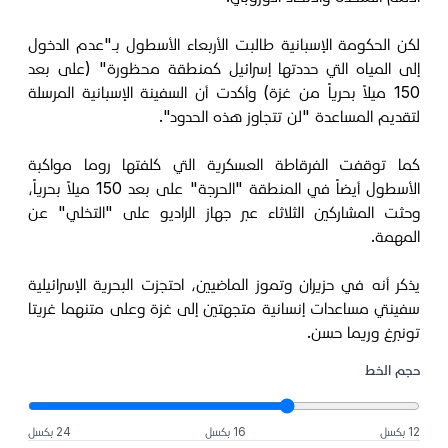
لكن الحكومة الإسبانية طالبت الأربعاء الأسطول بـ"عدم الدخول
إلى المياه التي حددتها إسرائيل كمنطقة محظورة" (على بعد
150 ميلاً بحرياً من غزة) وأكدت أن السفينة الإسبانية المرسلة
لتقديم المساعدة "لن تتجاوز هذه الحدود".
كما توقفت الفرقاطة العسكرية التي كلفتها روما مواكبة
الأسطول أيضاً في المنطقة "الحرجة" على بعد 150 ميلاً بحرياً،
وحثت المشاركين الثلاثاء عبر جهاز الراديو على "التخلي" عن
المهمة.
يذكر أنه في حزيران وتموز الماضيين، احتجزت البحرية الإسرائيلية
سفينتي مساعدات إنسانية متجهتين إلى غزة وعلى متنهما غريتا
تونبرغ وريما حسن.
حجم الخط
12 بكسل
16 بكسل
24 بكسل