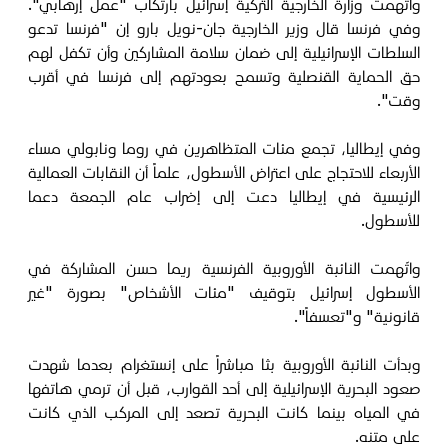
واتّهمت وزارة الخارجية التركية إسرائيل بارتكاب "عمل إرهابي".
وفي فرنسا قال وزير الخارجية جان-نويل بارو إن "فرنسا تدعو
السلطات الإسرائيلية إلى ضمان سلامة المشاركين وأن تكفل لهم
حق الحماية القنصلية وتسمح بعودتهم إلى فرنسا في أقرب
وقت".
وفي إيطاليا، تجمع مئات المتظاهرين في روما ونابولي مساء
الأربعاء للاحتجاج على اعتراض الأسطول، علماً أن النقابات العمالية
الرئيسية في إيطاليا دعت إلى إضراب عام الجمعة دعما
للأسطول.
واتّهمت النائبة الأوروبية الفرنسية ريما حسن المشاركة في
الأسطول إسرائيل بتوقيف "مئات الأشخاص" بصورة "غير
قانونية" و"تعسفاً".
وبدأت النائبة الأوروبية بثا مباشراً على إنستغرام بعدما شهدت
صعود البحرية الإسرائيلية إلى أحد القوارب، قبل أن ترمي هاتفها
في المياه بينما كانت البحرية تصعد إلى المركب الذي كانت
على متنه.