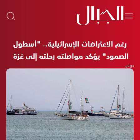
رغم الاعتراضات الإسرائيلية.. "أسطول
الصمود" يؤكد مواصلته رحلته إلى غزة
دولي