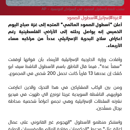
سفت تابعة لأسطول الصمود في السواحل التونسية - AP
#غزة
#إسرائيل
#أسطول الصمود
أعلن "أسطول الصمود العالمي" المتجه إلى غزة صباح اليوم
الخميس إنه يواصل رحلته إلى الأراضي الفلسطينية رغم
اعتراض سلاح البحرية الإسرائيلي عدداً من مراكبه مساء
الأربعاء.
وأفادت وزارة الخارجية الإسرائيلية الأربعاء بأن قواتها أوقفت
"سفناً عدة"، فيما قال الناطق باسم الأسطول الناشط سيف أبو
كشك إن عددها 13 قارباً كانت تحمل 200 شخص في المجموع.
ومن بين الركاب المشاركين في هذا التحرك والذين اعتُرضت
قواربهم، الناشطة السويدية غريتا تونبرغ التي ظهرت في فيديو
نشرته السلطات الإسرائيلية وهي تجمع أغراضاً شخصية محاطة
برجال مسلّحين.
واستنكر منظمو الأسطول "الهجوم غير القانوني على عمال
إغاثة عزّل" ودعوا "الحكومات وقادة العالم والمؤسسات الدولية