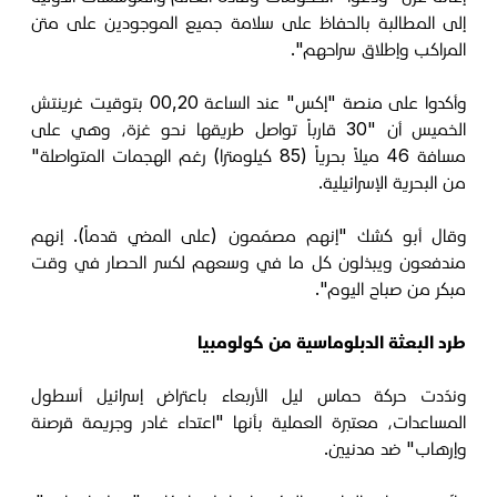
إلى المطالبة بالحفاظ على سلامة جميع الموجودين على متن
المراكب وإطلاق سراحهم".
وأكدوا على منصة "إكس" عند الساعة 00,20 بتوقيت غرينتش
الخميس أن "30 قارباً تواصل طريقها نحو غزة، وهي على
مسافة 46 ميلاً بحرياً (85 كيلومترا) رغم الهجمات المتواصلة"
من البحرية الإسرائيلية.
وقال أبو كشك "إنهم مصمّمون (على المضي قدماً). إنهم
مندفعون ويبذلون كل ما في وسعهم لكسر الحصار في وقت
مبكر من صباح اليوم".
طرد البعثة الدبلوماسية من كولومبيا
وندّدت حركة حماس ليل الأربعاء باعتراض إسرائيل أسطول
المساعدات، معتبرة العملية بأنها "اعتداء غادر وجريمة قرصنة
وإرهاب" ضد مدنيين.