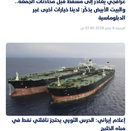
عراقجي يغادر إلى مسقط قبل محادثات الجمعة..
والبيت الأبيض يذكّر: لدينا خيارات أخرى غير
الدبلوماسية
الجمعة 6 فبراير 2026 01:40 ص
إعلام إيراني: الحرس الثوري يحتجز ناقلتي نفط في
مياه الخليج