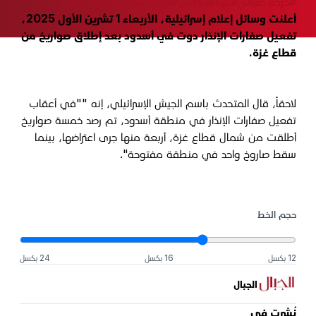
#حركة حماس
#غزة
#إسرائيل
#الحرب في الشرق الأوسط
أعلنت وسائل إعلام إسرائيلية، الأربعاء 1 تشرين الأول 2025،
تفعيل صفارات الإنذار دوت في أسدود بعد إطلاق صواريخ من
قطاع غزة.
لاحقاً، قال المتحدث باسم الجيش الإسرائيلي، إنه ""في أعقاب
تفعيل صفارات الإنذار في منطقة أسدود، تم رصد خمسة صواريخ
أطلقت من شمال قطاع غزة، أربعة منها جرى اعتراضها، بينما
سقط صاروخ واحد في منطقة مفتوحة".
حجم الخط
12 بكسل
16 بكسل
24 بكسل
الجبال
نُشرت في