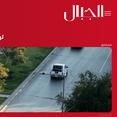
تو
مجتمع
(فيسبوك)