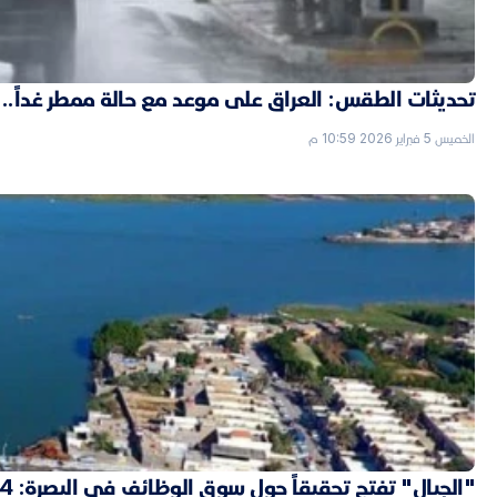
تحديثات الطقس: العراق على موعد مع حالة ممطر غداً..
الخميس 5 فبراير 2026 10:59 م
"الجبال" تفتح تحقيقاً حول سوق الوظائف في البصرة: 4 "شدّات" ثمن التعيين بصفة حارس