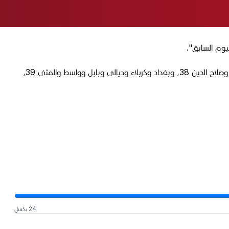
وم السابق".
ودرجات الحرارة العظمى ليوم غدٍ السبت في جميع محافظات العراق، كالتالي: السليمانية ودهوك 33، وأربيل 35، ونينوى وكركوك والأنبار 37، وصلاح الدين 38، وبغداد وكربلاء وديالى وبابل وواسط والمثنى 39،
24 بكسل