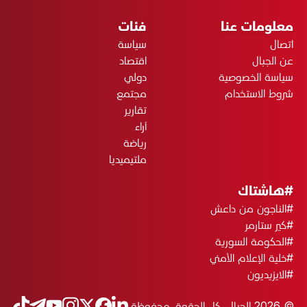
معلومات عنا
فئات
اتصال
سياسة
عن الجبال
اقتصاد
سياسة الخصوصية
دولي
شروط الاستخدام
مجتمع
تقارير
آراء
رياضة
ملتيميديا
#هاشتاك
#الناجون من داعش
#كير ستارمر
#الحكومة السورية
#خلية الإعلام الأمني
#الايزيديون
© 2026 الجبال. كل الحقوق محفوظة.