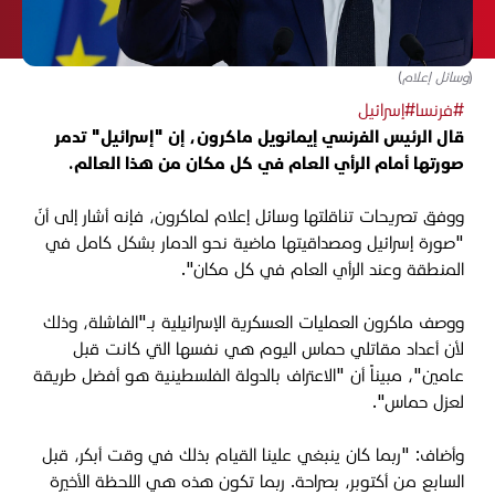
(وسائل إعلام)
#فرنسا
#إسرائيل
قال الرئيس الفرنسي إيمانويل ماكرون، إن "إسرائيل" تدمر
صورتها أمام الرأي العام في كل مكان من هذا العالم.
ووفق تصريحات تناقلتها وسائل إعلام لماكرون، فإنه أشار إلى أنّ
"صورة إسرائيل ومصداقيتها ماضية نحو الدمار بشكل كامل في
المنطقة وعند الرأي العام في كل مكان".
ووصف ماكرون العمليات العسكرية الإسرائيلية بـ"الفاشلة، وذلك
لأن أعداد مقاتلي حماس اليوم هي نفسها التي كانت قبل
عامين"، مبيناً أن "الاعتراف بالدولة الفلسطينية هو أفضل طريقة
لعزل حماس".
وأضاف: "ربم
ا كان ينبغي علينا القيام بذلك في وقت أبكر، قبل
السابع من أكتوبر، بصراحة. ربما تكون هذه هي اللحظة الأخيرة