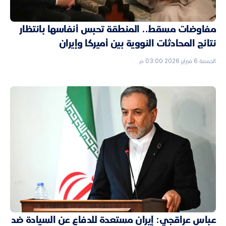
مفاوضات مسقط.. المنطقة تحبس أنفاسها بانتظار
نتائج المحادثات النووية بين أميركا وإيران
الجمعة 6 فبراير 2026 03:00 م
عباس عراقجي: إيران مستعدة للدفاع عن السيادة ضد