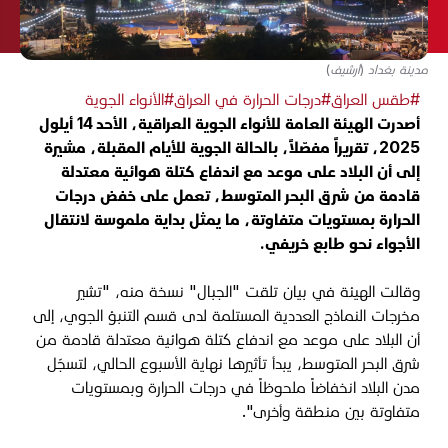
مدينة بغداد (أرشيف)
#طقس العراق
#درجات الحرارة في العراق
#الأنواء الجوية
أصدرت الهيئة العامة للأنواء الجوية العراقية، الأحد 14 أيلول
2025، تقريراً مفصّلاً، بالحالة الجوية للأيام المقبلة، مشيرة
إلى أن البلاد على موعد مع اندفاع كتلة هوائية معتدلة
قادمة من شرق البحر المتوسط، تعمل على خفض درجات
الحرارة بمستويات متفاوتة،
ما يمثل بداية ملموسة لانتقال
الأجواء نحو طابع خريفي.
وقالت الهيئة في بيان تلقت "الجبال" نسخة منه، "
تشير
مخرجات النماذج العددية المستلمة لدى قسم التنبؤ الجوي، إلى
أن البلاد على موعد مع اندفاع كتلة هوائية معتدلة قادمة من
شرق البحر المتوسط، يبدأ تأثيرها نهاية الأسبوع الحالي، لتسجّل
مدن البلاد انخفاضاً ملحوظاً في درجات الحرارة وبمستويات
متفاوتة بين منطقة وأخرى".