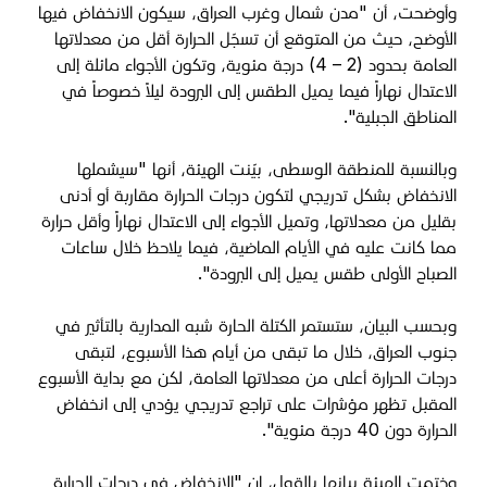
وأوضحت، أن "مدن
شمال وغرب العراق، سيكون الانخفاض فيها
الأوضح، حيث من المتوقع أن تسجّل الحرارة أقل من معدلاتها
العامة بحدود (2 – 4) درجة مئوية، وتكون الأجواء مائلة إلى
الاعتدال نهاراً فيما يميل الطقس إلى البرودة ليلاً خصوصاً في
المناطق الجبلية".
وبالنسبة للمنطقة الوسطى، بيّنت الهيئة، أنها "س
يشملها
الانخفاض بشكل تدريجي لتكون درجات الحرارة مقاربة أو أدنى
بقليل من معدلاتها، وتميل الأجواء إلى الاعتدال نهاراً وأقل حرارة
مما كانت عليه في الأيام الماضية، فيما يلاحظ خلال ساعات
الصباح الأولى طقس يميل إلى البرودة".
وبحسب البيان، س
تستمر الكتلة الحارة شبه المدارية بالتأثير في
جنوب العراق، خلال ما تبقى من أيام هذا الأسبوع، لتبقى
درجات الحرارة أعلى من معدلاتها العامة، لكن مع بداية الأسبوع
المقبل تظهر مؤشرات على تراجع تدريجي يؤدي إلى انخفاض
الحرارة دون 40 درجة مئوية".
وختمت الهيئة بيانها بالقول، إن "الانخفاض في درجات الحرارة