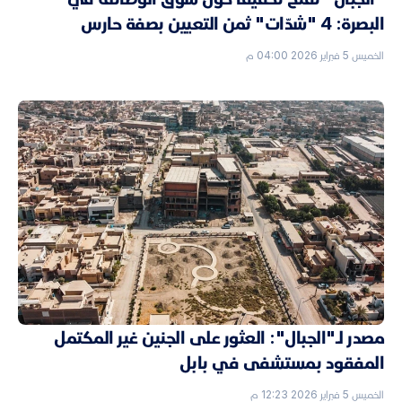
البصرة: 4 "شدّات" ثمن التعيين بصفة حارس
الخميس 5 فبراير 2026 04:00 م
مصدر لـ"الجبال": العثور على الجنين غير المكتمل
المفقود بمستشفى في بابل
الخميس 5 فبراير 2026 12:23 م