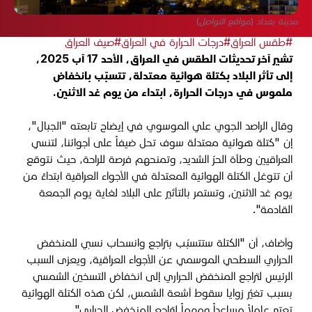
مدينة بغداد (مواقع التواصل)
#طقس العراق
#درجات الحرارة في العراق
#صيف العراق
تشير آخر تحديثات الطقس في العراق، الأحد 17 آب 2025،
إلى تأثر البلاد بكتلة هوائية معتدلة، تتسبّب بانخفاض
ملموس في درجات الحرارة، ابتداء من يوم غد الاثنين.
وقال الراصد الجوي علي الموسوي في إيضاح تابعته "الجبال"،
إن "كتلة هوائية معتدلة سوف تحل ضيفاً على أجوائنا، لتنسي
العراقيين وطأة الحرّ الشديد، وتمنحهم فرصة للراحة، حيث نتوقع
أن تتوغل الكتلة الهوائية المعتدلة في الأجواء العراقية ابتداءً من
يوم غد الاثنين، وتستمر بالتأثير على البلاد لغاية يوم الجمعة
القادمة".
وأضاف، أن "الكتلة ستتسبّب بتراجع وانسحاب نسبي للمنخفض
الحراري السطحي الموسمي عن الأجواء العراقية، ويعزى السبب
الرئيس لتراجع المنخفض الحراري إلى انخفاض التسخين الشمسي
بسبب تغيّر زوايا سقوط أشعة الشمس، لكن هذه الكتلة الهوائية
تعتبر عاملاً مساعداً ومهماً لتراجع المنخفض الحراري".