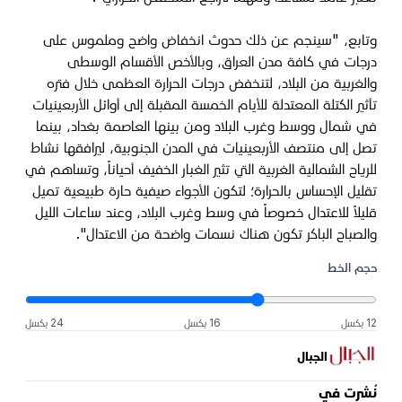
وتابع، "سينجم عن ذلك حدوث انخفاض واضح وملموس على
درجات في كافة مدن العراق، وبالأخص الأقسام الوسطى
والغربية من البلاد، لتنخفض درجات الحرارة العظمى خلال فتره
تأثير الكتلة المعتدلة للأيام الخمسة المقبلة إلى أوائل الأربعينيات
في شمال ووسط وغرب البلاد ومن بينها العاصمة بغداد، بينما
تصل إلى منتصف الأربعينيات في المدن الجنوبية، ليرافقها نشاط
للرياح الشمالية الغربية التي تثير الغبار الخفيف أحياناً، وتساهم في
تقليل الإحساس بالحرارة؛ لتكون الأجواء صيفية حارة طبيعية تميل
قليلاً للاعتدال خصوصاً في وسط وغرب البلاد، وعند ساعات الليل
والصباح الباكر تكون هناك نسمات واضحة من الاعتدال".
حجم الخط
12 بكسل
16 بكسل
24 بكسل
الجبال
نُشرت في