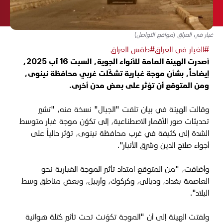
غبار في العراق (مواقع التواصل)
#الغبار في العراق
#طقس العراق
أصدرت الهيئة العامة للأنواء الجوية، السبت 16 آب 2025،
إيضاحاً، بشأن موجة غبارية تشكّلت غربي محافظة نينوى،
ومن المتوقع أن تؤثر على بعض مدن أخرى.
وقالت الهيئة في بيان تلقت "الجبال" نسخة منه، "
تشير
تحديثات صور الأقمار الاصطناعية، إلى تكوّن موجة غبار متوسط
الشدة إلى كثيفة في غرب محافظة نينوى، تؤثر حالياً على
أجواء صلاح الدين وشرق الأنبار".
وأضافت، "من المتوقع امتداد تأثير الموجة الغبارية نحو
العاصمة بغداد، وديالى، وكركوك، وأربيل، وبعض مناطق وسط
البلاد".
ولفتت الهيئة إلى أن "الموجة تكوّنت تحت تأثير كتلة هوائية