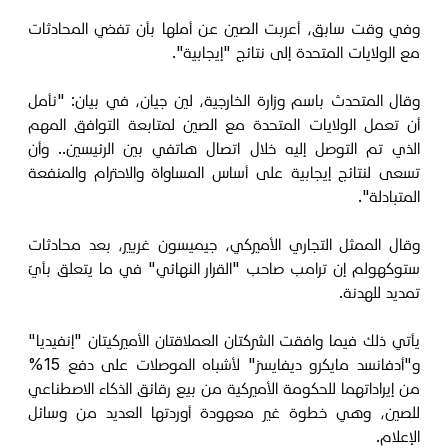
وفي وقت سابق، أعربت الصين عن أملها بأن تفضي المحادثات
مع الولايات المتحدة إلى نتائج "إيجابية".
وقال المتحدث باسم وزارة الخارجية، لين جيان، في بيان: "نأمل
أن تعمل الولايات المتحدة مع الصين لمتابعة التوافق المهم
الذي تم التوصل إليه خلال اتصال هاتفي بين الرئيسين.. وأن
تسعى لنتائج إيجابية على أساس المساواة والاحترام والمنفعة
المتبادلة".
وقال الممثل التجاري الأميركي، جيميسون غريير، بعد محادثات
ستوكهولم إن ترامب صاحب "القرار النهائي" في ما يتعلق بأيّ
تمديد للهدنة.
يأتي ذلك فيما وافقت الشركتان العملاقتان الأميركيتان "إنفيديا"
و"أدفانسد مايكرو ديفايسز" لأشباه الموصلات على دفع 15%
من إيراداتهما للحكومة الأميركية من بيع رقائق الذكاء الاصطناعي
للصين، وهي خطوة غير معهودة أوردتها العديد من وسائل
الإعلام.