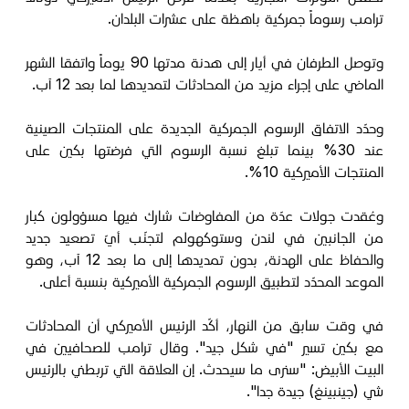
ترامب رسوماً جمركية باهظة على عشرات البلدان.
وتوصل الطرفان في أيار إلى هدنة مدتها 90 يوماً واتفقا الشهر
الماضي على إجراء مزيد من المحادثات لتمديدها لما بعد 12 آب.
وحدّد الاتفاق الرسوم الجمركية الجديدة على المنتجات الصينية
عند 30% بينما تبلغ نسبة الرسوم التي فرضتها بكين على
المنتجات الأميركية 10%.
وعُقدت جولات عدّة من المفاوضات شارك فيها مسؤولون كبار
من الجانبين في لندن وستوكهولم لتجنّب أيّ تصعيد جديد
والحفاظ على الهدنة، بدون تمديدها إلى ما بعد 12 آب، وهو
الموعد المحدّد لتطبيق الرسوم الجمركية الأميركية بنسبة أعلى.
في وقت سابق من النهار، أكّد الرئيس الأميركي أن المحادثات
مع بكين تسير "في شكل جيد". وقال ترامب للصحافيين في
البيت الأبيض: "سنرى ما سيحدث. إن العلاقة التي تربطني بالرئيس
شي (جينبينغ) جيدة جدا".