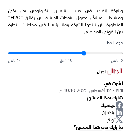
وشركة إنفيديا في صلب التنافس التكنولوجي بين بكين
وواشنطن. ويشكّل وصول الشركات الصينية إلى رقائق "H2O"
المتطورة التي تنتجها الشركة رهانا رئيسيا في محادثات التجارة
بين القوتين العظميين.
حجم الخط
12 بكسل
16 بكسل
24 بكسل
الجبال
نُشرت في
الثلاثاء 12 أغسطس 2025 10:10 ص
شارك هذا المنشور
فيسبوك
لينكد إن
تويتر
ما رأيك في هذا المنشور؟