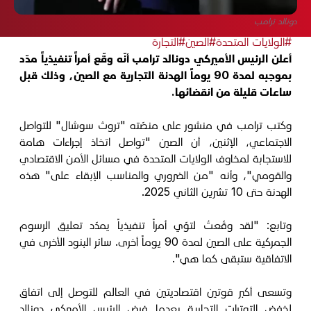
دونالد ترامب
#الولايات المتحدة
#الصين
#التجارة
أعلن الرئيس الأميركي دونالد ترامب أنّه وقّع أمراً تنفيذياً مدّد
بموجبه لمدة 90 يوماً الهدنة التجارية مع الصين، وذلك قبل
ساعات قليلة من انقضائها.
وكتب ترامب في منشور على منصّته "تروث سوشال" للتواصل
الاجتماعي، الإثنين، أن الصين "تواصل اتخاذ إجراءات هامة
للاستجابة لمخاوف الولايات المتحدة في مسائل الأمن الاقتصادي
والقومي"، وأنه "من الضروري والمناسب الإبقاء على" هذه
الهدنة حتى 10 تشرين الثاني 2025.
وتابع: "لقد وقّعتُ لتوّي أمراً تنفيذياً يمدّد تعليق الرسوم
الجمركية على الصين لمدة 90 يوماً أخرى. سائر البنود الأخرى في
الاتفاقية ستبقى كما هي".
وتسعى أكبر قوتين اقتصاديتين في العالم للتوصل إلى اتفاق
لخفض التوترات التجارية بعدما فرض الرئيس الأميركي دونالد