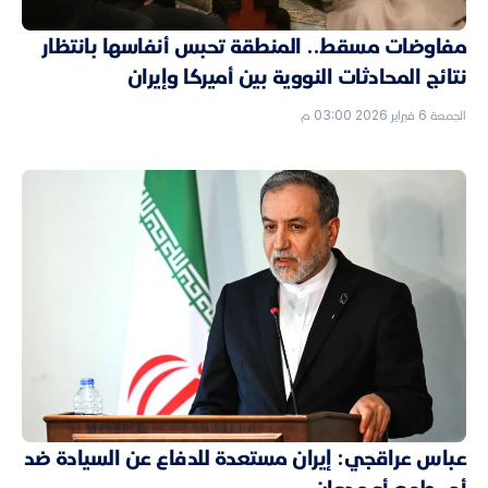
مفاوضات مسقط.. المنطقة تحبس أنفاسها بانتظار
نتائج المحادثات النووية بين أميركا وإيران
الجمعة 6 فبراير 2026 03:00 م
عباس عراقجي: إيران مستعدة للدفاع عن السيادة ضد