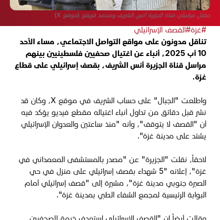
مقتل مراسلي قناة الجزيرة أنس الشريف ومحمد قريقع (موقع X)
#غزة
#القصف الإسرائيلي
تناقل مدونون على مواقع التواصل الاجتماعي، مساء الأحد
10 آب 2025، أنباء عن اغتيال صحفيين فلسطينيين بينهم
مراسل قناة الجزيرة أنس الشريف، بقصف إسرائيلي على قطاع
غزة.
واطلعت "الجبال" على حساب الشريف في موقع X، وكان قد
نشر قبل دقائق من تداول أنباء اغتياله مقطع فيديو يؤكد فيه
أن "القصف لا يتوقف"، وأنه "منذ ساعتين والعدوان الإسرائيلي
يشتد على مدينة غزة".
لاحقاً، نقلت "الجزيرة" عن "مصدر بالمستشفى المعمداني في
غزة"، إعلانه "5 شهداء بقصف إسرائيلي على منزل في حي
الصبرة جنوبي مدينة غزة"، مشيرة إلى "قصف إسرائيلي أمام
البوابة الرئيسية لمجمع الشفاء الطبي بمدينة غزة".
وقالت أيضاً إن "القصف الإسرائيلي استهدف خيمة للصحفيين