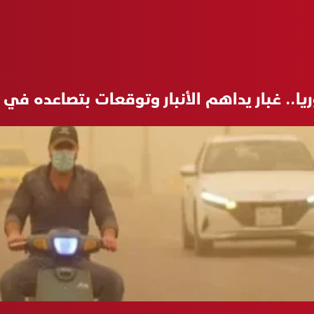
ا.. غبار يداهم الأنبار وتوقعات بتصاعده في