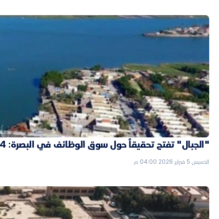
"الجبال" تفتح تحقيقاً حول سوق الوظائف في البصرة: 4 "شدّات" ثمن التعيين بصفة حارس
الخميس 5 فبراير 2026 04:00 م