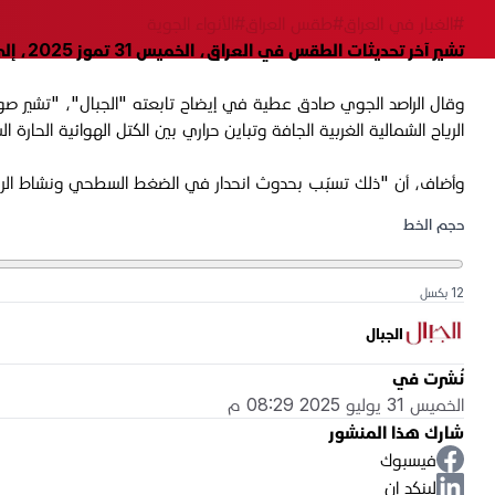
#الغبار في العراق
#طقس العراق
#الأنواء الجوية
تشير آخر تحديثات الطقس في العراق، الخميس 31 تموز 2025، إلى تأثر محافظة الأنبار، بموجة غبارية قادمة من جنوب شرق سوريا.
وقال الراصد الجوي صادق عطية في إيضاح تابعته "الجبال"، "
تشير صور
الرياح الشمالية الغربية الجافة وتباين حراري بين الكتل الهوائية الحا
وأضاف، أن "ذلك تسبّب بحدوث انحدار في الضغط السطحي ونشاط الرياح
حجم الخط
12 بكسل
الجبال
نُشرت في
الخميس 31 يوليو 2025 08:29 م
شارك هذا المنشور
فيسبوك
لينكد إن