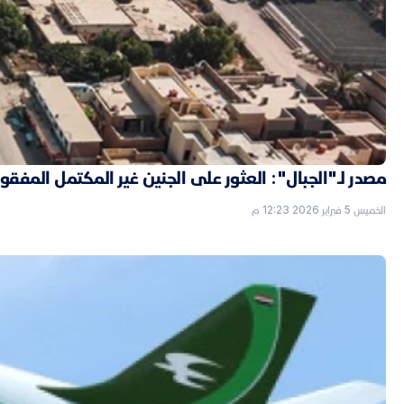
مصدر لـ"الجبال": العثور على الجنين غير المكتمل الم
الخميس 5 فبراير 2026 12:23 م