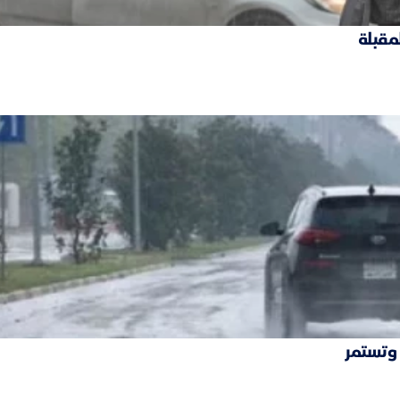
لمقبلة
 وتستمر