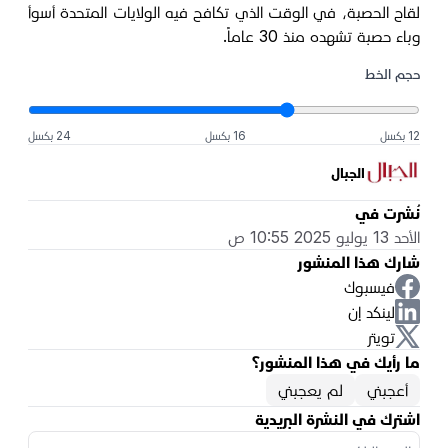
لقاح الحصبة، في الوقت الذي تكافح فيه الولايات المتحدة أسوأ
وباء حصبة تشهده منذ 30 عاماً.
حجم الخط
12 بكسل
16 بكسل
24 بكسل
الجبال
نُشرت في
الأحد 13 يوليو 2025 10:55 ص
شارك هذا المنشور
فيسبوك
لينكد إن
تويتر
ما رأيك في هذا المنشور؟
أعجبني
لم يعجبني
اشترك في النشرة البريدية