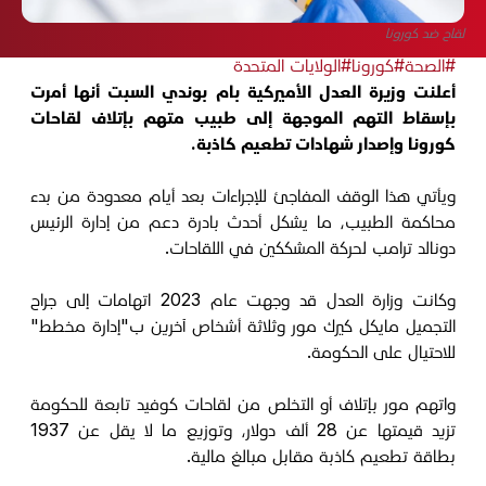
لقاح ضد كورونا
#الصحة
#كورونا
#الولايات المتحدة
أعلنت وزيرة العدل الأميركية بام بوندي السبت أنها أمرت
بإسقاط التهم الموجهة إلى طبيب متهم بإتلاف لقاحات
كورونا وإصدار شهادات تطعيم كاذبة.
ويأتي هذا الوقف المفاجئ للإجراءات بعد أيام معدودة من بدء
محاكمة الطبيب، ما يشكل أحدث بادرة دعم من إدارة الرئيس
دونالد ترامب لحركة المشككين في اللقاحات.
وكانت وزارة العدل قد وجهت عام 2023 اتهامات إلى جراح
التجميل مايكل كيرك مور وثلاثة أشخاص آخرين ب"إدارة مخطط"
للاحتيال على الحكومة.
واتهم مور بإتلاف أو التخلص من لقاحات كوفيد تابعة للحكومة
تزيد قيمتها عن 28 ألف دولار، وتوزيع ما لا يقل عن 1937
بطاقة تطعيم كاذبة مقابل مبالغ مالية.