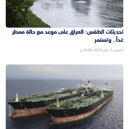
تحديثات الطقس: العراق على موعد مع حالة ممطر
غداً.. وتستمر
الخميس 5 فبراير 2026 10:59 م