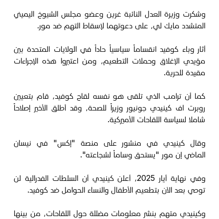
وشكرت وزيرة العدل النائبة غرين وعضو مجلس الشيوخ اليميني
المتشدد مايك لي، على دعوتهما لإسقاط التهم ضد مور.
أثار وباء كوفيد انقساماً سياسياً حاداً في الولايات المتحدة بين
مؤيدي الإغلاق وحملات التطعيم، ومن اعتبروا هذه الإجراءات
مقيدة للحرية.
كما أن ترامب الذي تلقى هو نفسه لقاح كوفيد، قام بتعيين
روبرت اف كينيدي جونيور وزيراً للصحة، وقد أطلق الأخير إصلاحاً
شاملا لسياسة اللقاحات الأميركية.
وقال كينيدي في منشور على منصة "إكس" في نيسان
الماضي إن مور "يستحق وساماً لشجاعته".
وفي نهاية أيار 2025، أعلن كينيدي أن السلطات الفدرالية لن
توصي بعد الآن بتطعيم الأطفال والنساء الحوامل ضد كوفيد.
وكينيدي متهم بنشر معلومات مضللة حول اللقاحات، من بينها