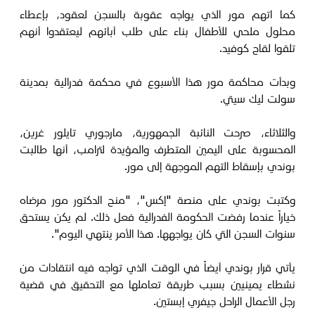
كما اتهم مور الذي يواجه عقوبة بالسجن لعقود، بإعطاء
محلول ملحي للأطفال بناء على طلب آبائهم ليعتقدوا أنهم
تلقوا لقاح كوفيد.
وبدأت محاكمة مور هذا الأسبوع في محكمة فدرالية بمدينة
سولت ليك سيتي.
والثلاثاء، صرحت النائبة الجمهورية، مارجوري تايلور غرين،
المحسوبة على اليمين المتطرف والمؤيدة لترامب، أنها طالبت
بوندي بإسقاط التهم الموجهة إلى مور.
وكتبت بوندي على منصة "إكس"، "منح الدكتور مور مرضاه
خياراً عندما رفضت الحكومة الفدرالية فعل ذلك. لم يكن يستحق
سنوات السجن التي كان يواجهها. هذا الأمر ينتهي اليوم".
يأتي قرار بوندي أيضاً في الوقت الذي تواجه فيه انتقادات من
نشطاء يمينيين بسبب طريقة تعاملها مع التحقيق في قضية
رجل الأعمال الراحل جيفري إبستين.