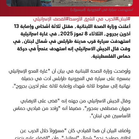
استهدفت سيارة في العيرونية (فيسبوك)
#لبنان
#الحرب في الشرق الأوسط
#القصف الإسرائيلي
أعلنت وزارة الصحة اللبنانية، مقتل ثلاثة أشخاص وإصابة 13
آخرين بجروح، الثلاثاء 8 تموز 2025، في غارة اسرائيلية
استهدفت سيارة قرب مدينة طرابلس في شمال لبنان، في
وقت قال الجيش الاسرائيلي إنه استهدف عنصراً في حركة
حماس الفلسطينية.
وأوضحت وزارة الصحة اللبنانية في بيان أن "غارة العدو الإسرائيلي
بمسيرة على سيارة في العيرونية طرابلس أدت في حصيلة
نهائية إلى سقوط ثلاثة شهداء وإصابة ثلاثة عشر آخرين بجروح".
وقال الجيش الاسرائيلي من جهته إنه "قضى على الارهابي
مهران مصطفى بعجور"، مضيفا أنه "واحد من قياديي حماس
الأساسيين في لبنان".
وأضاف البيان أن هذا القيادي كان "مسؤولاً خلال الحرب عن
إطلاق صواريخ نحو" شمال "اسرائيل"، وأن "القضاء عليه يزعزع