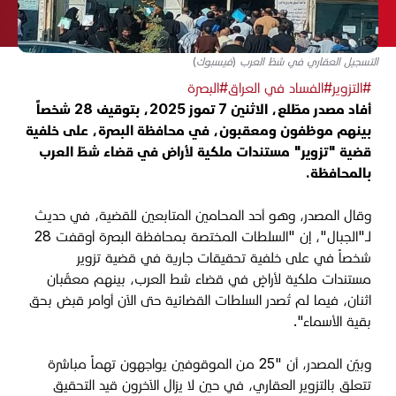
التسجيل العقاري في شطّ العرب (فيسبوك)
#التزوير
#الفساد في العراق
#البصرة
أفاد مصدر مطّلع، الاثنين 7 تموز 2025، بتوقيف 28 شخصاً
بينهم موظفون ومعقبون، في محافظة البصرة، على خلفية
قضية "تزوير" مستندات ملكية لأراض في قضاء شطّ العرب
بالمحافظة.
وقال المصدر، وهو أحد المحامين المتابعين للقضية، في حديث
لـ"الجبال"، إن "السلطات المختصة بمحافظة البصرة أوقفت
28
شخصاً في على خلفية تحقيقات جارية في قضية تزوير
مستندات ملكية لأراضٍ في قضاء شط العرب، بينهم معقّبان
اثنان، فيما لم تُصدر السلطات القضائية حتى الآن أوامر قبض بحق
بقية الأسماء".
وبيّن المصدر، أن "25 من الموقوفين يواجهون تهماً مباشرة
تتعلق بالتزوير العقاري، في حين لا يزال الآخرون قيد التحقيق