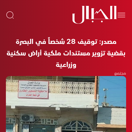
مصدر: توقيف 28 شخصاً في البصرة
بقضية تزوير مستندات ملكية أراض سكنية
وزراعية
مجتمع