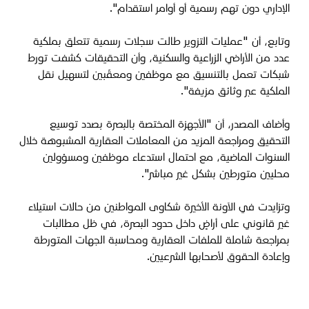
الإداري دون تهم رسمية أو أوامر استقدام".
وتابع، أن "عمليات التزوير طالت سجلات رسمية تتعلق بملكية
عدد من الأراضي الزراعية والسكنية، وأن التحقيقات كشفت تورط
شبكات تعمل بالتنسيق مع موظفين ومعقّبين لتسهيل نقل
الملكية عبر وثائق مزيفة".
وأضاف المصدر، أن "الأجهزة المختصة بالبصرة بصدد توسيع
التحقيق ومراجعة المزيد من المعاملات العقارية المشبوهة خلال
السنوات الماضية، مع احتمال استدعاء موظفين ومسؤولين
محليين متورطين بشكل غير مباشر".
وتزايدت في الآونة الأخيرة شكاوى المواطنين من حالات استيلاء
غير قانوني على أراضٍ داخل حدود البصرة، في ظل مطالبات
بمراجعة شاملة للملفات العقارية ومحاسبة الجهات المتورطة
وإعادة الحقوق لأصحابها الشرعيين.