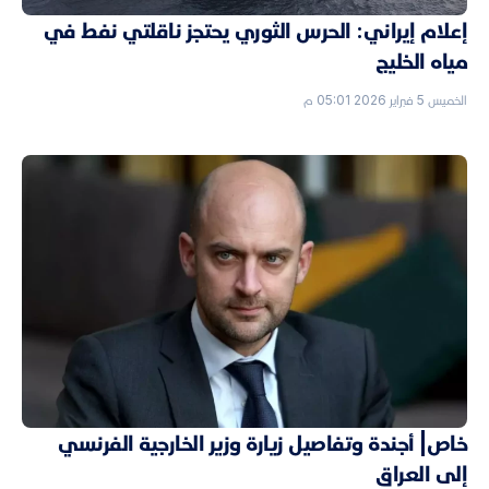
إعلام إيراني: الحرس الثوري يحتجز ناقلتي نفط في
مياه الخليج
الخميس 5 فبراير 2026 05:01 م
خاص| أجندة وتفاصيل زيارة وزير الخارجية الفرنسي
إلى العراق