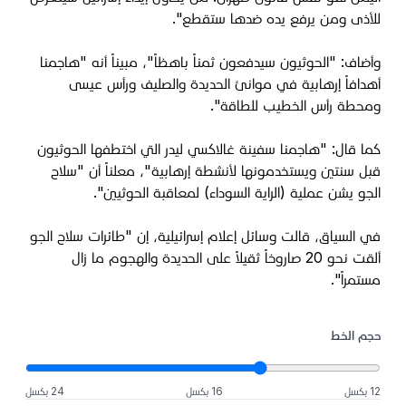
للأذى ومن يرفع يده ضدها ستقطع".
وأضاف: "الحوثيون سيدفعون ثمناً باهظاً"، مبيناً أنه "هاجمنا
أهدافاً إرهابية في موانئ الحديدة والصليف ورأس عيسى
ومحطة رأس الخطيب للطاقة".
كما قال: "هاجمنا سفينة غالاكسي ليدر التي اختطفها الحوثيون
قبل سنتين ويستخدمونها لأنشطة إرهابية"، معلناً أن "سلاح
الجو يشن عملية (الراية السوداء) لمعاقبة الحوثيين".
في السياق، قالت وسائل إعلام إسرائيلية، إن "طائرات سلاح الجو
ألقت نحو 20 صاروخاً ثقيلاً على الحديدة والهجوم ما زال
مستمراً".
حجم الخط
12 بكسل
16 بكسل
24 بكسل