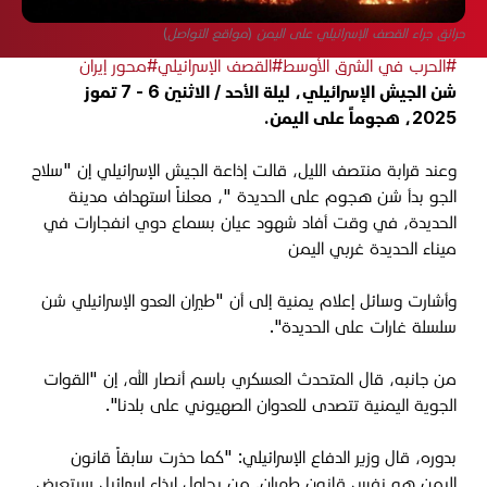
حرائق جراء القصف الإسرائيلي على اليمن (مواقع التواصل)
#الحرب في الشرق الأوسط
#القصف الإسرائيلي
#محور إيران
شن الجيش الإسرائيلي، ليلة الأحد / الاثنين 6 - 7 تموز
2025، هجوماً على اليمن.
وعند قرابة منتصف الليل، قالت إذاعة الجيش الإسرائيلي إن "سلاح
الجو بدأ شن هجوم على الحديدة "، معلناً استهداف مدينة
الحديدة، في وقت أفاد شهود عيان بسماع دوي انفجارات في
ميناء الحديدة غربي اليمن
وأشارت وسائل إعلام يمنية إلى أن "طيران العدو الإسرائيلي شن
سلسلة غارات على الحديدة".
من جانبه، قال المتحدث العسكري باسم أنصار الله، إن "القوات
الجوية اليمنية تتصدى للعدوان الصهيوني على بلدنا".
بدوره، قال وزير الدفاع الإسرائيلي: "كما حذرت سابقاً قانون
اليمن هو نفس قانون طهران. من يحاول إيذاء إسرائيل سيتعرض