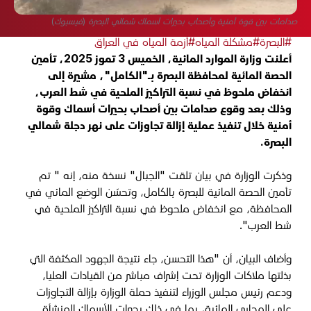
صدامات بين قوة أمنية وأصحاب بحيرات أسماك شمالي البصرة (فيسبوك)
#البصرة
#مشكلة المياه
#أزمة المياه في العراق
أعلنت وزارة الموارد المائية، الخميس 3 تموز 2025، تأمين
الحصة المائية لمحافظة البصرة بـ"الكامل"، مشيرة إلى
انخفاض ملحوظ في نسبة التراكيز الملحية في شط العرب،
وذلك بعد وقوع صدامات بين أصحاب بحيرات أسماك وقوة
أمنية خلال تنفيذ عملية إزالة تجاوزات على نهر دجلة شمالي
البصرة.
وذكرت الوزارة في بيان تلقت "الجبال" نسخة منه، إنه " تم
تأمين الحصة المائية للبصرة بالكامل، و
تحسّن الوضع المائي في
المحافظة، مع انخفاض ملحوظ في نسبة التراكيز الملحية في
شط العرب".
وأضاف البيان، أن "هذا التحسن، جاء نتيجة الجهود المكثفة التي
بذلتها ملاكات الوزارة تحت إشراف مباشر من القيادات العليا،
ودعم رئيس مجلس الوزراء لتنفيذ حملة الوزارة بإزالة التجاوزات
على المجاري المائية، بما في ذلك بحيرات الأسماك المنشأة