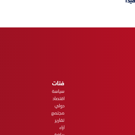
داً
فئات
سياسة
اقتصاد
دولي
مجتمع
تقارير
آراء
رياضة