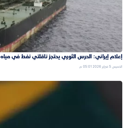
إعلام إيراني: الحرس الثوري يحتجز ناقلتي نفط في مياه 
الخميس 5 فبراير 2026 05:01 م