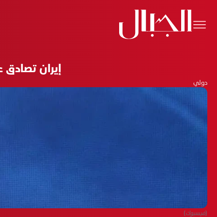
إيران تصادق ع
دولي
(فيسبوك)