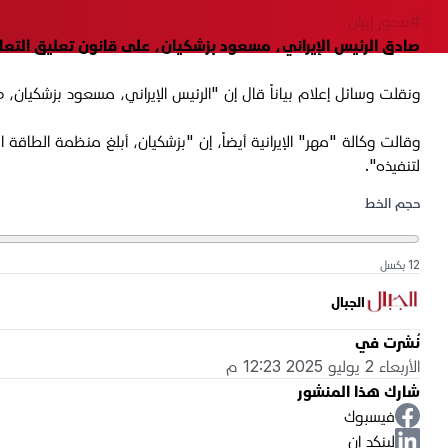
#محور إيران
صادق الرئيس الإيراني، مسعود بزشكيان، على قانون تعليق التعاون
ونقلت وسائل إعلام بياناً قال إن "الرئيس الإيراني، مسعود بزشكيان، ص
وقالت وكالة "مهر" الإيرانية أيضاً، إن "بزشكيان، أبلغ منظمة الطاقة ال
لتنفيذه".
حجم الخط
12 بكسل
الجبال
نُشرت في
الأربعاء 2 يوليو 2025 12:23 م
شارك هذا المنشور
فيسبوك
لينكد إن