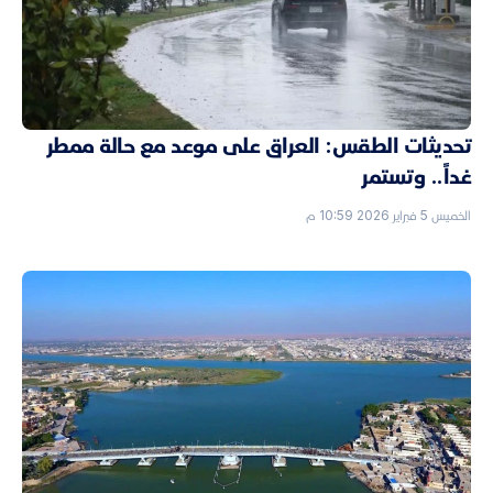
تحديثات الطقس: العراق على موعد مع حالة ممطر
غداً.. وتستمر
الخميس 5 فبراير 2026 10:59 م