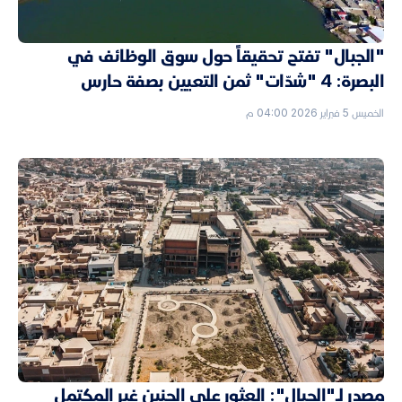
"الجبال" تفتح تحقيقاً حول سوق الوظائف في
البصرة: 4 "شدّات" ثمن التعيين بصفة حارس
الخميس 5 فبراير 2026 04:00 م
مصدر لـ"الجبال": العثور على الجنين غير المكتمل