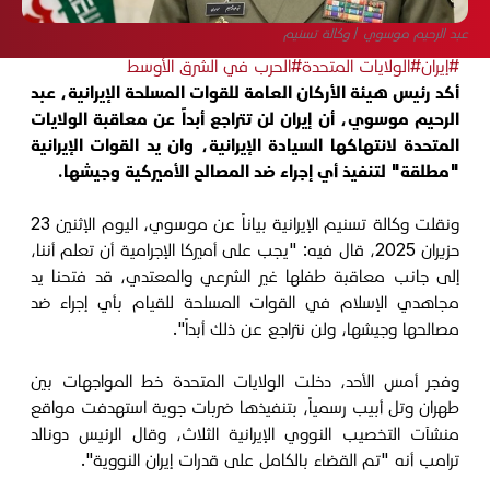
عبد الرحيم موسوي / وكالة تسنيم
#إيران
#الولايات المتحدة
#الحرب في الشرق الأوسط
أكد رئيس هيئة الأركان العامة للقوات المسلحة الإيرانية، عبد
الرحيم موسوي، أن إيران لن تتراجع أبداً عن معاقبة الولايات
المتحدة لانتهاكها السيادة الإيرانية، وان يد القوات الإيرانية
"مطلقة" لتنفيذ أي إجراء ضد المصالح الأميركية وجيشها.
ونقلت وكالة تسنيم الإيرانية بياناً عن موسوي، اليوم الإثنين 23
حزيران 2025، قال فيه: "يجب على أميركا الإجرامية أن تعلم أننا،
إلى جانب معاقبة طفلها غير الشرعي والمعتدي، قد فتحنا يد
مجاهدي الإسلام في القوات المسلحة للقيام بأي إجراء ضد
مصالحها وجيشها، ولن نتراجع عن ذلك أبداً".
وفجر أمس الأحد، دخلت الولايات المتحدة خط المواجهات بين
طهران وتل أبيب رسمياً، بتنفيذها ضربات جوية استهدفت مواقع
منشآت التخصيب النووي الإيرانية الثلاث، وقال الرئيس دونالد
ترامب أنه "تم القضاء بالكامل على قدرات إيران النووية".