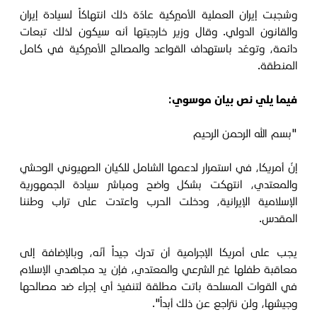
وشجبت إيران العملية الأميركية عادّة ذلك انتهاكاً لسيادة إيران
والقانون الدولي. وقال وزير خارجيتها أنه سيكون لذلك تبعات
دائمة، وتوعّد باستهداف القواعد والمصالح الأميركية في كامل
المنطقة.
فيما يلي نص بيان موسوي:
"بسم الله الرحمن الرحيم
إنّ أمريكا، في استمرار لدعمها الشامل للكيان الصهيوني الوحشي
والمعتدي، انتهكت بشكل واضح ومباشر سيادة الجمهورية
الإسلامية الإيرانية، ودخلت الحرب واعتدت على تراب وطننا
المقدس.
يجب على أمريكا الإجرامية أن تدرك جيداً أنّه، وبالإضافة إلى
معاقبة طفلها غير الشرعي والمعتدي، فإن يد مجاهدي الإسلام
في القوات المسلحة باتت مطلقة لتنفيذ أي إجراء ضد مصالحها
وجيشها، ولن نتراجع عن ذلك أبداً".