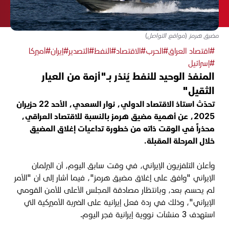
مضيق هرمز (مواقع التواصل)
#اقتصاد العراق
#الحرب
#الاقتصاد
#النفط
#التصدير
#إيران
#أميركا
#إسرائيل
المنفذ الوحيد للنفط يُنذر بـ"أزمة من العيار
الثقيل"
تحدّث استاذ الاقتصاد الدولي، نوار السعدي، الأحد 22 حزيران
2025، عن أهمية مضيق هرمز بالنسبة للاقتصاد العراقي،
محذراً في الوقت ذاته من خطورة تداعيات إغلاق المضيق
خلال المرحلة المقبلة.
وأعلن التلفزيون الإيراني، في وقت سابق اليوم، أن البرلمان
الإيراني "وافق على إغلاق مضيق هرمز"، فيما أشار إلى أن "الأمر
لم يحسم بعد، وبانتظار مصادقة المجلس الأعلى للأمن القومي
الإيراني"، وذلك في ردة فعل إيرانية على الضربة الأميركية التي
استهدف 3 منشآت نووية إيرانية فجر اليوم.