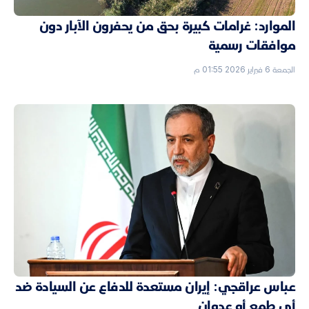
الموارد: غرامات كبيرة بحق من يحفرون الآبار دون
موافقات رسمية
الجمعة 6 فبراير 2026 01:55 م
عباس عراقجي: إيران مستعدة للدفاع عن السيادة ضد
أي طمع أو عدوان