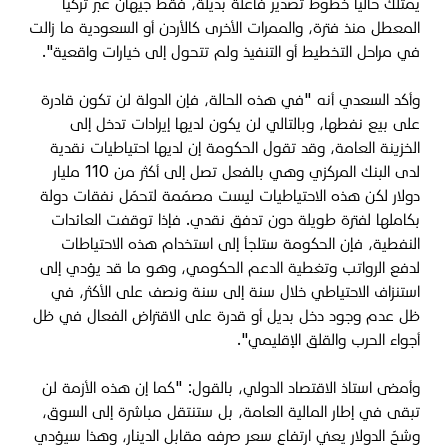
يمتلك حالياً خطوط تصدير فاعلة بديلة، فقط جيهان عبر تركيا
المعطل منذ فترة، والممرات الأخرى كالأردن أو السعودية ما زالت
في مراحل التخطيط أو التنفيذ ولم تتحول إلى خيارات واقعية".
وأكد السعدي أنه "في هذه الحالة، فإن الدولة لن تكون قادرة
على بيع نفطها، وبالتالي لن يكون لديها إيرادات تدخل إلى
الخزينة العامة، وقد تقول الحكومة إن لديها احتياطيات نقدية
لدى البنك المركزي وهي بالفعل تصل إلى أكثر من 110 مليار
دولار لكن هذه الاحتياطيات ليست مصمّمة لتحمّل نفقات دولة
بكاملها لفترة طويلة دون تدفق نقدي. فإذا توقفت العائدات
النفطية، فإن الحكومة ستلجأ إلى استخدام هذه الاحتياطات
لدفع الرواتب وتغطية الدعم الحكومي، وهو ما قد يؤدي إلى
استنزاف الاحتياطي خلال سنة إلى سنة ونصف على الأكثر، في
ظل عدم وجود دخل بديل أو قدرة على الاقتراض الفعال في ظل
أجواء الحرب والقلق الإقليمي".
وأمضى استاذ الاقتصاد الدولي، بالقول: "كما إن هذه الأزمة لن
تبقى في إطار المالية العامة، بل ستنتقل مباشرة إلى السوق،
وشحّ الدولار يعني ارتفاع سعر صرفه مقابل الدينار، وهذا سيؤدي