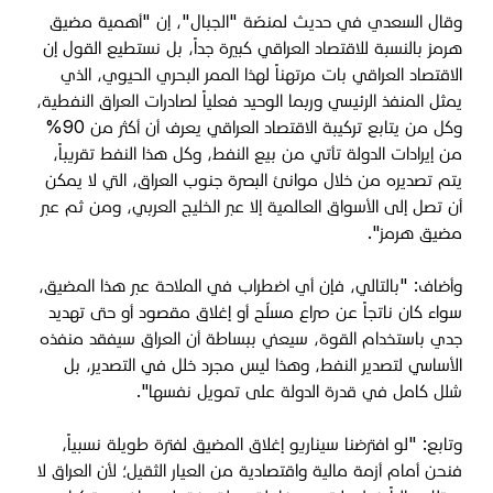
وقال السعدي في حديث لمنصّة "الجبال"، إن "أهمية مضيق
هرمز بالنسبة للاقتصاد العراقي كبيرة جداً، بل نستطيع القول إن
الاقتصاد العراقي بات مرتهناً لهذا الممر البحري الحيوي، الذي
يمثل المنفذ الرئيسي وربما الوحيد فعلياً لصادرات العراق النفطية،
وكل من يتابع تركيبة الاقتصاد العراقي يعرف أن أكثر من 90%
من إيرادات الدولة تأتي من بيع النفط، وكل هذا النفط تقريباً،
يتم تصديره من خلال موانئ البصرة جنوب العراق، التي لا يمكن
أن تصل إلى الأسواق العالمية إلا عبر الخليج العربي، ومن ثم عبر
مضيق هرمز".
وأضاف: "بالتالي، فإن أي اضطراب في الملاحة عبر هذا المضيق،
سواء كان ناتجاً عن صراع مسلّح أو إغلاق مقصود أو حتى تهديد
جدي باستخدام القوة، سيعني ببساطة أن العراق سيفقد منفذه
الأساسي لتصدير النفط، وهذا ليس مجرد خلل في التصدير، بل
شلل كامل في قدرة الدولة على تمويل نفسها".
وتابع: "لو افترضنا سيناريو إغلاق المضيق لفترة طويلة نسبياً،
فنحن أمام أزمة مالية واقتصادية من العيار الثقيل؛ لأن العراق لا