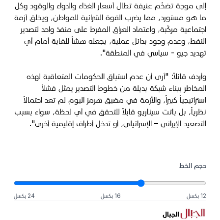
إلى موجة تضخّم عنيفة تطال أسعار الغذاء والدواء والوقود وكل
ما هو مستورد، مما يضرب القوة الشرائية للمواطن، ويخلق أزمة
اجتماعية مركّبة، واعتماد العراق المفرط على منفذ واحد لتصدير
النفط، وعدم وجود بدائل عملية، يجعله هشاً للغاية أمام أي
تهديد جيو - سياسي في المنطقة".
وأردف قائلاً: "أرى أن عدم استباق الحكومات المتعاقبة لهذه
المخاطر ببناء شبكة بديلة من خطوط التصدير يمثل فشلاً
استراتيجياً كبيراً، والأزمة في مضيق هرمز اليوم لم تعد احتمالاً
نظرياً، بل باتت سيناريو قابلاً للتحقق في أي لحظة، سواء بسبب
التصعيد الإيراني – الإسرائيلي، أو تدخل أطراف إقليمية أخرى".
حجم الخط
12 بكسل
16 بكسل
24 بكسل
الجبال