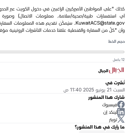
كذلك "على المواطنين الأميركيين الراغبين في دخول الكويت عبر الحدو
أي استفسارات طبية/صحية/سلامة، معلومات الاتصال) وصورة من
KuwaitACS@state.gov
. سيُمكّن تقديم هذه المعلومات السفار
وأن "كلٌّ من السفارة والقنصلية علقتا خدمات التأشيرات الروتينية مؤقتا
حجم الخط
12 بكسل
الجبال
نُشرت في
السبت 21 يونيو 2025 11:40 ص
شارك هذا المنشور
فيسبوك
لينكد إن
تويتر
ما رأيك في هذا المنشور؟