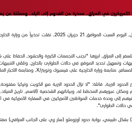
الأميركيين في العراق، محذرة من القدوم إلى البلد، ومعلنة عن بع
وفي بيان صادر عن السفارة في بغداد والقنصلية الأميركية في أر
سفر إلى العراق، ابرزها "تجنب التجمعات الكبيرة والحشود، الحفاظ على شح
(STEP) لتلقي المعلومات والتنبيهات وتسهيل تحديد الموقع في حالات الطوارئ بالخارج، وت
ى فيسبوك وتويتر/X، ومتابعة الأخبار العاجلة من وسائل الإعلام المحلية".
حدود البرية، قائلة: "لا تزال الحدود البرية مع الكويت وتركيا مفتوحة،
يخهم ومكان عبورهم المخطط له، وبياناتهم الشخصية (الاسم، تاريخ الميل
 إلى وحدة خدمات المواطنين الأميركيين في السفارة الأميركية في أنقر
 حالات الطوارئ".