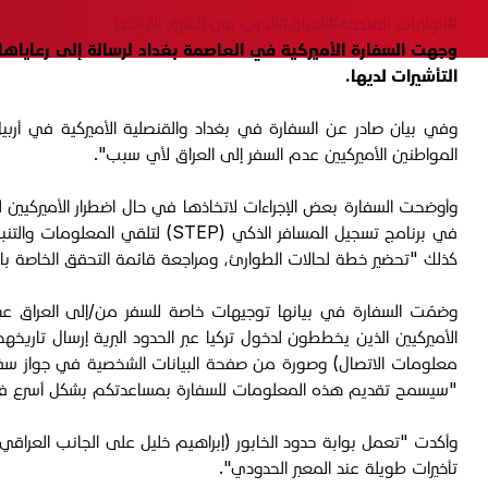
#الولايات المتحدة
#العراق
#الحرب في الشرق الأوسط
وجهت السفارة الأميركية في العاصمة بغداد لرسالة إلى رعاياها 
التأشيرات لديها.
المواطنين الأميركيين عدم السفر إلى العراق لأي سبب".
وأوضحت السفارة بعض الإجراءات لاتخاذها في حال اضطرار الأميركيين لل
في برنامج تسجيل المسافر الذكي 
كذلك "تحضير خطة لحالات الطوارئ، ومراجعة قائمة التحقق الخاصة بالمسافر، متابعة وزارة الخارجية عل
وضمّت السفارة في بيانها توجيهات خاصة للسفر من/إلى العراق عبر ال
الأميركيين الذين يخططون لدخول تركيا عبر الحدود البرية إرسال تار
معلومات الاتصال) وصورة من صفحة البيانات الشخصية في جواز سفرهم
"سيسمح تقديم هذه المعلومات للسفارة بمساعدتكم بشكل أسرع في
تأخيرات طويلة عند المعبر الحدودي".