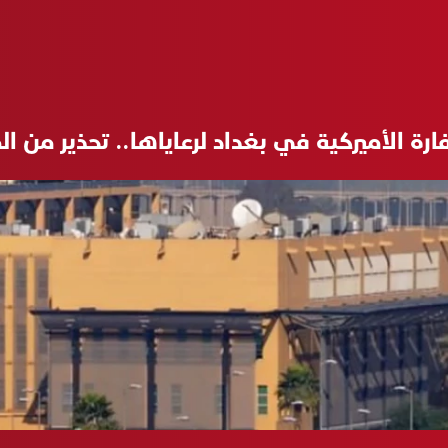
رة الأميركية في بغداد لرعاياها.. تحذير من ا