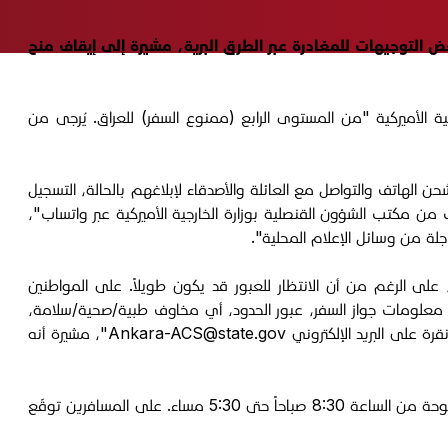
ض التوجيهات للمغادرة عبر الطرق البرية، مشيرة إلى إيقاف منح
بيل، اليوم السبت الموافق 21 حزيران 2025، نقلت تحذيراً من وزارة الخارجية الأميركية "من المستوى الرابع (ممنوع السفر) للعراق. يُرجى من
ن الهاتف والتواصل مع العائلة والأصدقاء لإبلاغهم بالحالة، التسجيل
لقّي التنبيهات من مكتب الشؤون القنصلية بوزارة الخارجية الأميركية عبر واتساب"،
 على الرغم من أن الانتظار للعبور قد يكون طويلاً. على المواطنين
اد، معلومات جواز السفر، عبور الحدود، أي مخاوف طبية/صحية/سلامة،
ة على البريد الإلكتروني
Ankara-ACS@state.gov
"، مشيرة أنه
وأكدت "تعمل بوابة حدود الخابور (إبراهيم خليل على الجانب العراقي) بشكل طبيعي. بوابة حدود أوزوملو (سار زري على الجانب العراقي) مفتوحة من الساعة 8:30 صباحاً حتى 5:30 مساء. على المسافرين توقّع