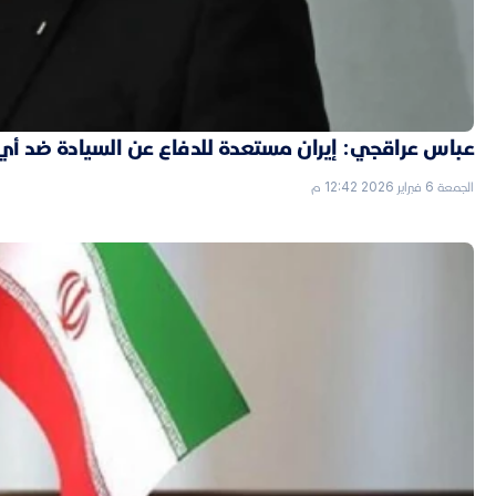
عباس عراقجي: إيران مستعدة للدفاع عن السيادة ضد أي
الجمعة 6 فبراير 2026 12:42 م