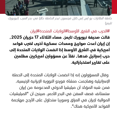
حاملة الطائرات يو إس إس كارل فينسون تبحر الحاملة حاليًا في بحر العرب (نيويورك
تايمز)
#الحرب في الشرق الأوسط
#الولايات المتحدة
#إيران
قالت صحيفة نيويورك تايمز، مساء الثلاثاء 17 حزيران 2025،
إن إيران أعدت صواريخ ومعدات عسكرية أخرى لضرب قواعد
أميركية في الشرق الأوسط إذا انضمت الولايات المتحدة إلى
حرب إسرائيل ضدها، نقلاً عن مسؤولين أميركيين مطلعين
على تقارير استخباراتية.
وقال المسؤولون إنه إذا انضمت الولايات المتحدة إلى الحملة
الإسرائيلية وهاجمت منشأة فوردو النووية الإيرانية الرئيسية،
فمن شبه المؤكد أن ميليشيا الحوثي المدعومة من إيران
ستستأنف قصف السفن في البحر الأحمر، مبينين أن "الميليشيات
الموالية لإيران في العراق وسوريا ستحاول على الأرجح مهاجمة
القواعد الأميركية هناك".