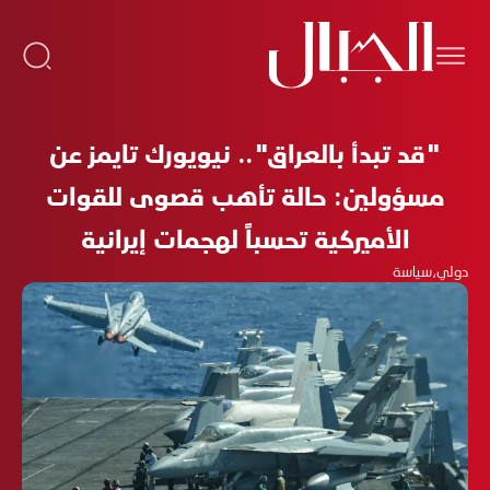
"قد تبدأ بالعراق".. نيويورك تايمز عن
مسؤولين: حالة تأهب قصوى للقوات
الأميركية تحسباً لهجمات إيرانية
دولي
،
سياسة