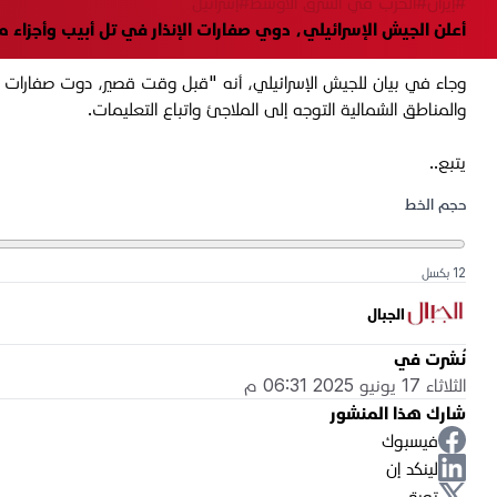
#إيران
#الحرب في الشرق الأوسط
#إسرائيل
أعلن الجيش الإسرائيلي، دوي صفارات الإنذار في تل أبيب وأجزاء من شمال "إسرائيل"، الثلاثاء 17 حزيران 2025، بعد ت
وجاء في بيان للجيش الإسرائيلي، أنه "قبل وقت قصير، دوت صفارات ا
والمناطق الشمالية التوجه إلى الملاجئ واتباع التعليمات.
يتبع..
حجم الخط
12 بكسل
الجبال
نُشرت في
الثلاثاء 17 يونيو 2025 06:31 م
شارك هذا المنشور
فيسبوك
لينكد إن
تويتر