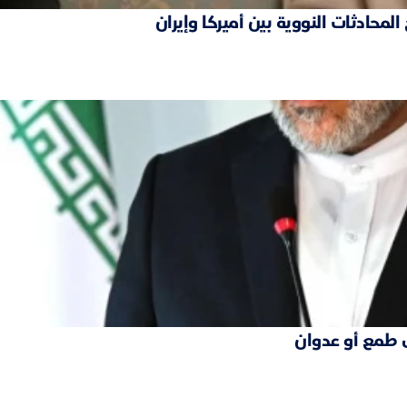
محادثات النووية بين أميركا وإيران
 طمع أو عدوان