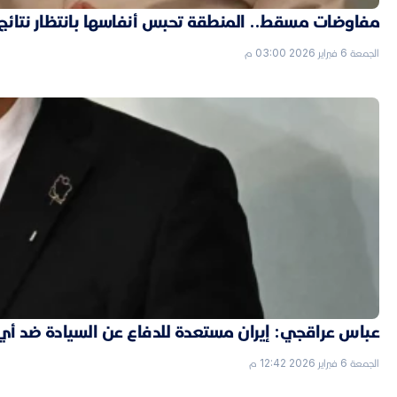
مفاوضات مسقط.. المنطقة تحبس أنفاسها بانتظار نتائج ال
الجمعة 6 فبراير 2026 03:00 م
عباس عراقجي: إيران مستعدة للدفاع عن السيادة ضد أي
الجمعة 6 فبراير 2026 12:42 م