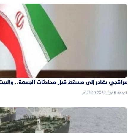
عراقجي يغادر إلى مسقط قبل محادثات الجمعة.. والبيت الأ
الجمعة 6 فبراير 2026 01:40 ص