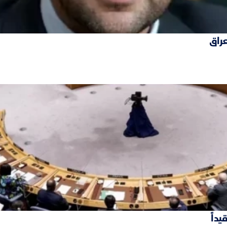
عراق
داً