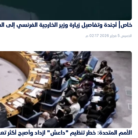
خاص| أجندة وتفاصيل زيارة وزير الخارجية الفرنسي إلى ال
الخميس 5 فبراير 2026 02:17 م
الأمم المتحدة: خطر تنظيم "داعش" ازداد وأصبح أكثر تعقي