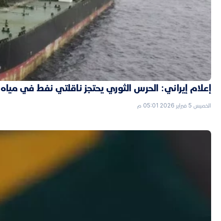
إعلام إيراني: الحرس الثوري يحتجز ناقلتي نفط في مياه 
الخميس 5 فبراير 2026 05:01 م