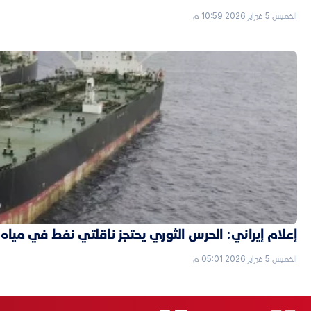
الخميس 5 فبراير 2026 10:59 م
إعلام إيراني: الحرس الثوري يحتجز ناقلتي نفط في مياه 
الخميس 5 فبراير 2026 05:01 م