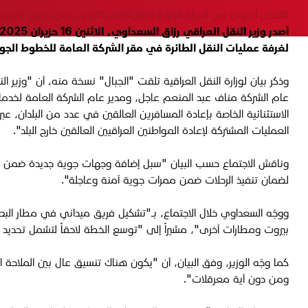
#النقل الجوي في العراق
#وزارة النقل
#النقل
#الحرب في الشرق الأوس
لغرفة عمليات النقل الطائرة في مقر الشركة العامة للخطوط الجوي
وذكر بيان لوزارة النقل العراقية تلقت "الجبال" نسخة منه، أن "وزير 
عام الشركة مناف عبد المنعم عاجل، ومدير عام الشركة العامة لخدمات
الاستثنائية الخاصة بإعادة المسافرين العالقين في عدد من البلدان، عب
العمليات المشتركة لإعادة المواطنين العراقيين العالقين خارج البلد".
وناقش الاجتماع حسب البيان "سبل إضافة وجهات جوية جديدة ضمن جدول 
لضمان تنفيذ الرحلات ضمن ممرات جوية آمنة وعاجلة".
ووجّه السعداوي خلال الاجتماع، بـ"تشكيل فريق ميداني في مطار البصرة 
بيروت ومطارات أخرى"، مشيراً إلى "توسع الخطة لاحقاً لتشمل تحديد
كما وجّه الوزير، وفق البيان، أن "يكون هناك تنسيق عال بين الملاحة ا
ومن دون أية معرقلات"
.