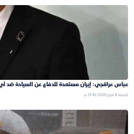
عباس عراقجي: إيران مستعدة للدفاع عن السيادة ضد أي
الجمعة 6 فبراير 2026 12:42 م