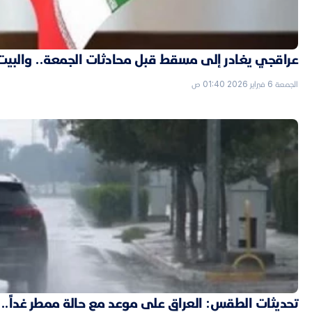
عراقجي يغادر إلى مسقط قبل محادثات الجمعة.. والبيت الأ
الجمعة 6 فبراير 2026 01:40 ص
تحديثات الطقس: العراق على موعد مع حالة ممطر غداً..