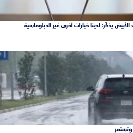
بيض يذكّر: لدينا خيارات أخرى غير الدبلوماسية
 وتستمر