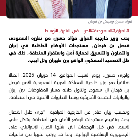
فؤاد حسين وفيصل بن فرحان
#العراق
#السعودية
#الحرب في الشرق الأوسط
بحث وزير خارجية العراق فؤاد حسين مع نظيره السعودي
فيصل بن فرحان، مستجدات الأوضاع الداخلية في إيران
والتعاون والتنسيق لحماية أمن واستقرار المنطقة، ذلك في
ظل التصعيد العسكري الواقع بين طهران وتل أبيب.
وأجرى حسين، يوم السبت الموافق 14 حزيران 2025، اتصالاً
هاتفياً مع وزير خارجية المملكة العربية السعودية الأمير فيصل
بن فرحان آل سعود، وتناول خلاله مسار المفاوضات بين إيران
والولايات لمتحدة الأميركية وسط التطورات الأمنية في المنطقة.
وبحسب بيان صادر عن الخارجية العراقية، "جرى خلال الاتصال
بحث وتقييم مستجدات الوضع الأمني في المنطقة بشكل عام،
لاسيما في ظل الهجمات التي شنّها الكيان الإسرائيلي على
الجمهورية الإسلامية الإيرانية، وما قد يترتب عليها من تداعيات