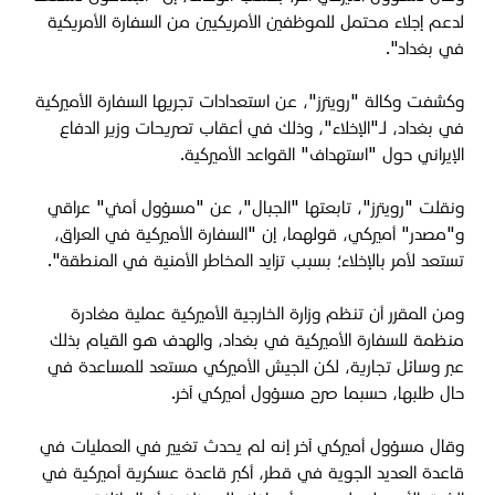
لدعم إجلاء محتمل للموظفين الأمريكيين من السفارة الأمريكية
في بغداد".
وكشفت وكالة "رويترز"، عن استعدادات تجريها السفارة الأميركية
في بغداد، لـ"الإخلاء"، وذلك في أعقاب تصريحات وزير الدفاع
الإيراني حول "استهداف" القواعد الأميركية.
ونقلت "رويترز"، تابعتها "الجبال"، عن "مسؤول أمني" عراقي
و"مصدر" أميركي، قولهما، إن "السفارة الأميركية في العراق،
تستعد لأمر بالإخلاء؛ بسبب تزايد المخاطر الأمنية في المنطقة".
ومن المقرر أن تنظم وزارة الخارجية الأميركية عملية مغادرة
منظمة للسفارة الأميركية في بغداد، والهدف هو القيام بذلك
عبر وسائل تجارية، لكن الجيش الأميركي مستعد للمساعدة في
حال طلبها، حسبما صرح مسؤول أميركي آخر.
وقال مسؤول أميركي آخر إنه لم يحدث تغيير في العمليات في
قاعدة العديد الجوية في قطر، أكبر قاعدة عسكرية أميركية في