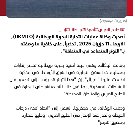
(تعبيرية/ فيسبوك)
#الخليج العربي
#أميركا
#بريطانيا
#إيران
أصدرت وكالة عمليات التجارة البحرية البريطانية (
UKMTO
)،
الأربعاء 11 حزيران 2025، تحذيراً، على خلفية ما وصفته
بـ"التوتر المتصاعد في المنطقة".
وقالت الوكالة، وهي جهة أمنية بحرية بريطانية تقدم إنذارات
ومعلومات للسفن التجارية في الشرق الأوسط، في مذكرة
اطلعت عليها "الجبال"، إن "هذا التوتر قد يؤدي إلى تصعيد في
النشاطات العسكرية، بما في ذلك تأثير مباشر على البحارة في
الخليج العربي والمناطق المحيطة".
ودعت الوكالة، في مذكرتها، السفن إلى "اتخاذ أقصى درجات
الحيطة والحذر عند الإبحار في الخليج العربي، وخليج عُمان،
ومضيق هرمز"