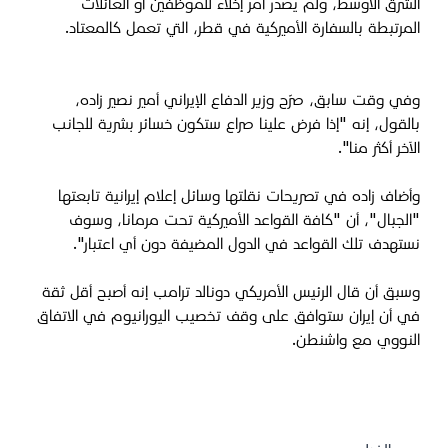
الشرق الأوسط، ولم يصدر أمر إخلاء للموظفين أو العائلات
المرتبطة بالسفارة الأميركية في قطر، التي تعمل كالمعتاد.
وفي وقت سابق، صرّح وزير الدفاع الإيراني أمير نصير زاده،
بالقول، إنه "إذا فرض علينا صراع ستكون خسائر بشرية للجانب
الآخر أكثر منا".
وأضاف زاده في تصريحات نقلتها وسائل إعلام إيرانية تابعتها
"الجبال"، أن "كافة القواعد الأميركية تحت مرمانا، وسوف
نستهدف تلك القواعد في الدول المضيفة دون أي اعتبار".
وسبق أن قال الرئيس الأمريكي دونالد ترامب إنه أصبح أقل ثقة
في أن إيران ستوافق على وقف تخصيب اليورانيوم في الاتفاق
النووي مع واشنطن.