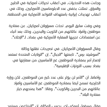
وجاءت هذه التحذيرات، في أعقاب تحركات أميركية في الخليج
والعراق، تمثلت بخفض عدد الدبلوماسيين الأميركيين، وذلك في
أعقاب تهديدات إيرانية باستهداف القواعد الأميركية في المنطقة.
وفي وقت سابق اليوم، تحدّث مسؤولان أميركيان، عن مغادرة
موظفين وأفراد عائلاتهم من الكويت والبحرين، وذلك بعد أنباء
عن استعدادات تجريها السفارة الأميركية في بغداد، لـ"الإخلاء".
وقال المسؤولان الأميركيان، في تصريحات نقلتها وكالة
"أسوشيتد برس"، تابعتها "الجبال"، إن "الولايات المتحدة تستعد
لإصدار أمر بمغادرة الموظفين غير الأساسيين من سفارتها في
بغداد بسبب التوترات الإقليمية".
وأضافا، أن "الأمر لن يؤثر على عدد كبير من الموظفين، لكن وزارة
الخارجية تسمح أيضا بمغادرة الموظفين غير الأساسيين وأفراد
عائلاتهم من البحرين والكويت"، وقالا: "هذا يمنحهم خيار
مغادرة البلاد".
وقال مسؤول أميركي آخر، بحسب الوكالة، إن "البنتاغون مستعد