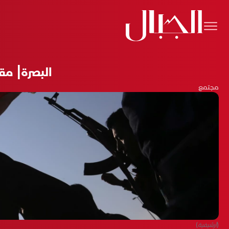
البصرة| مق
مجتمع
(أرشيفية)