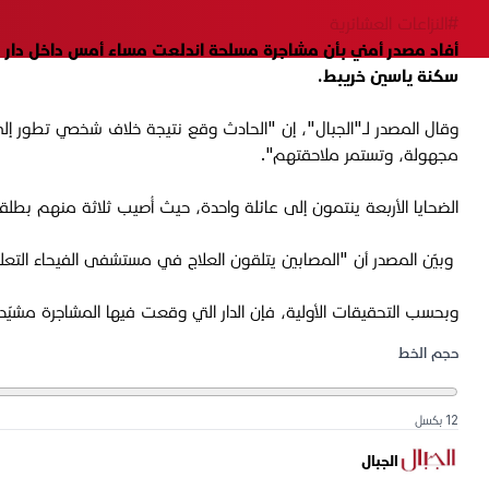
#النزاعات العشائرية
أفاد مصدر أمني بأن مشاجرة مسلحة اندلعت مساء أمس داخل دار 
سكنة ياسين خريبط.
وقال المصدر لـ"الجبال"، إن "الحادث وقع نتيجة خلاف شخصي تطور إلى 
مجهولة، وتستمر ملاحقتهم".
الضحايا الأربعة ينتمون إلى عائلة واحدة، حيث أُصيب ثلاثة منهم بطلق
وبيّن المصدر أن "المصابين يتلقون العلاج في مستشفى الفيحاء التع
وبحسب التحقيقات الأولية، فإن الدار التي وقعت فيها المشاجرة مشي
حجم الخط
12 بكسل
الجبال