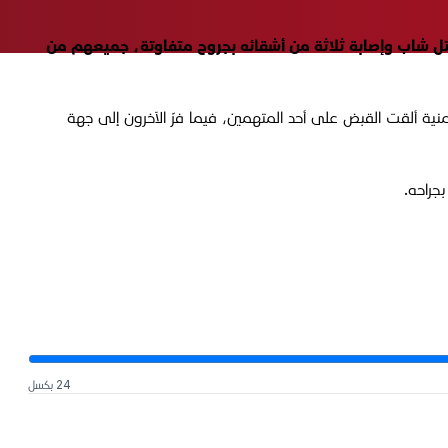
تل شاب وإصابة ثلاثة من أشقائه بجروح متفاوتة، جميعهم من
نية ألقت القبض على أحد المتهمين، فيما فرّ الآخرون إلى جهة
جراحه.
24 بكسل