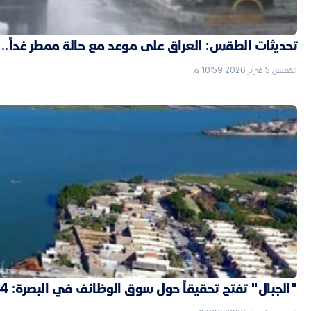
تحديثات الطقس: العراق على موعد مع حالة ممطر غداً..
الخميس 5 فبراير 2026 10:59 م
"الجبال" تفتح تحقيقاً حول سوق الوظائف في البصرة: 4 "شدّات" ثمن التعيين بصفة حارس