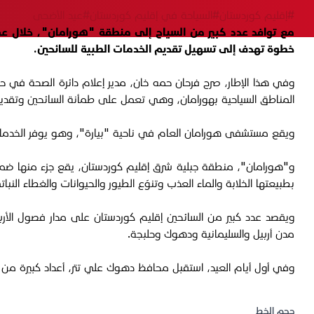
#إقليم كوردستان
#السياحة في إقليم كوردستان
#عيد الأضحى
مع توافد عدد كبير من السياح إلى منطقة "هورامان"، خلال عط
خطوة تهدف إلى تسهيل تقديم الخدمات الطبية للسائحين.
المناطق السياحية بهورامان، وهي تعمل على طمأنة السائحين وتقدي
ويقع مستشفى هورامان العام في ناحية "بيارة"، وهو يوفر الخدمات الطبية لـ12 قرية واقعة ضمن
و"هورامان"، منطقة جبلية شرق إقليم كوردستان، يقع جزء منها ضمن 
بطبيعتها الخلابة والماء العذب وتنوّع الطيور والحيوانات والغطاء النبات
ويقصد عدد كبير من السائحين إقليم كوردستان على مدار فصول الأربع
مدن أربيل والسليمانية ودهوك وحلبجة.
وفي أول أيام العيد، استقبل محافظ دهوك علي تتر، أعداد كبيرة من 
حجم الخط