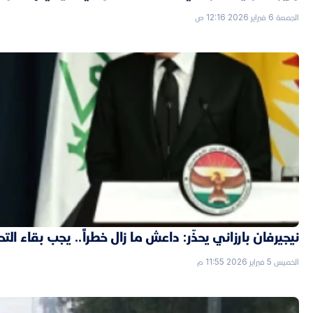
الجمعة 6 فبراير 2026 12:16 ص
نيجيرفان بارزاني يحذّر: داعش ما زال خطراً.. يجب بقاء الت
الخميس 5 فبراير 2026 11:55 م