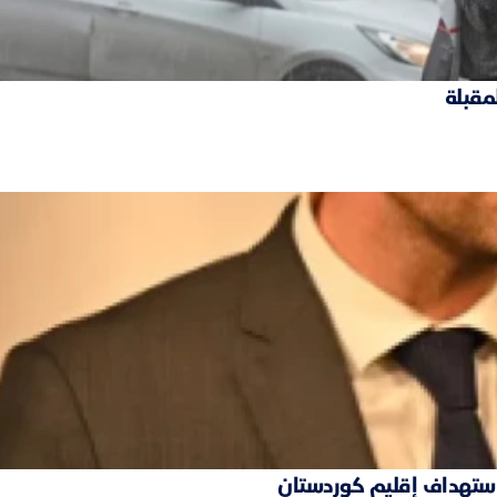
لمقبلة
 استهداف إقليم كوردستان