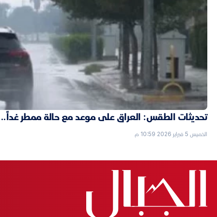
تحديثات الطقس: العراق على موعد مع حالة ممطر غداً..
الخميس 5 فبراير 2026 10:59 م