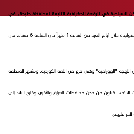
 السياحية في الرقعة الجغرافية التابعة لمحافظة حلبجة، في
وفي هذا الإطار، صرح فرحان حمه خان، مدير إعلام دائرة الصحة في حلبجة، لمنصة "الجبال"، اليوم الأحد، بأن "هذه العيادات المتنقلة ستكون متواجدة خلال أيام العيد من الساعة 1 ظهراً حتى الساعة 6 مساء، في
اللهجة "الهورامية" وهي فرع من اللغة الكوردية. وتشتهر المنطقة
الآلاف، يقبلون من مدن محافظات العراق والأخرى وخارج البلاد إلى
لحر عليهم.