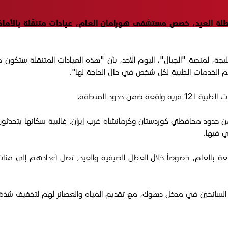
لة العيد، خصص مستشفى هورامان العام، عيادات متنقّلة بالأماكن
م الخدمات الطبية لكل شخص في حال الحاجة لها".
 حدود المنطقة.
حدود محافظتي كوردستان وكرمانشاه غرب إيران. غالبية سكانها يتحدثون 
ي فيها.
ة بالعام، خصوصاً خلال العطل الصيفية والعيد، تصل أعدادهم إلى مئات 
السائحين في مدخل دهوك، مع تقديم المياه والعصائر لهم لتخفيف شدّة ا