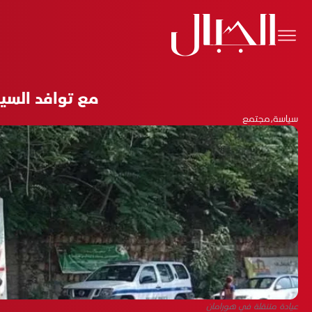
مع توافد السي
سياسة
،
مجتمع
عيادة متنقلة في هورامان