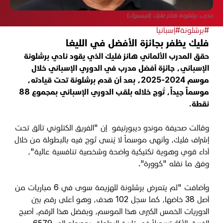
مدرب برشلونة هانز فليك (فيسبوك)
#برشلونة
#إسبانيا
فليك يظفر بجائزة الأفضل في الليغا
حقق المدرب الألماني هانز فليك الذي يقود نادي برشلونة
الإسباني، جائزة أفضل مدرب في الدوري الإسباني خلال
موسم 2024-2025، بعد أن قدم برشلونة تحت قيادته،
موسماً جيداً، تُوج خلاله بلقب الدوري الإسباني بمجموع 88
نقطة.
وقالت صحيفة موندو ديبورتيفو إن "الفريق الكتلوني تألق تحت
إشراف فليك، وأنهى موسماً لا يُنسى تُوج فيه بالبطولة من خلال
أداء قوي وهوية تكتيكية واضحة وشخصية تنافسية عالية"،
وفق ما نقله "كوورة".
وأضافت "لم يتعرض برشلونة للهزيمة سوى في 6 مباريات من
أصل 38 خاضها، كما سجل 102 هدف، وهو أعلى رقم بين
الدوريات الخمس الكبرى هذا الموسم، وبفضل هذا الرقم، أصبح