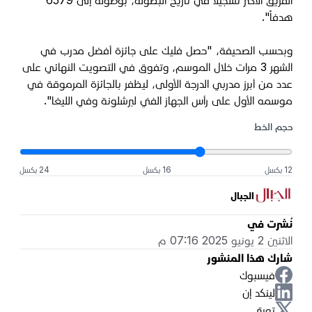
الفريق الأكثر تسجيلاً في تاريخ البطولة، بوصوله إلى 6579
هدفاً".
وبحسب الصحيفة، "حصل فليك على جائزة أفضل مدرب في
الشهر 3 مرات خلال الموسم، وتفوق في التصويت النهائي على
عدد من أبرز مدربي الدرجة الأولى، ليظفر بالجائزة المرموقة في
موسمه الأول على رأس الجهاز الفني لبرشلونة وفي الليغا".
حجم الخط
12 بكسل
16 بكسل
24 بكسل
الجبال
نُشرت في
الاثنين 2 يونيو 2025 07:16 م
شارك هذا المنشور
فيسبوك
لينكد إن
تويتر